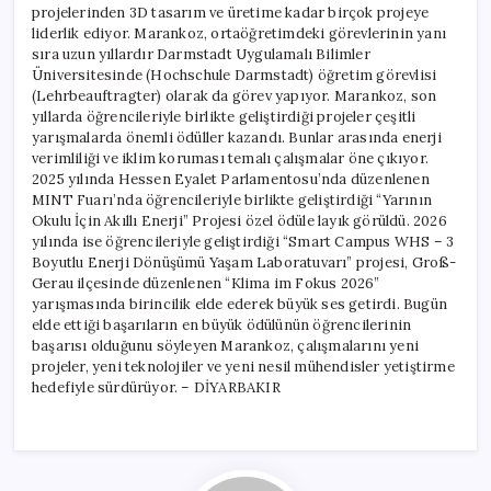
projelerinden 3D tasarım ve üretime kadar birçok projeye
liderlik ediyor. Marankoz, ortaöğretimdeki görevlerinin yanı
sıra uzun yıllardır Darmstadt Uygulamalı Bilimler
Üniversitesinde (Hochschule Darmstadt) öğretim görevlisi
(Lehrbeauftragter) olarak da görev yapıyor. Marankoz, son
yıllarda öğrencileriyle birlikte geliştirdiği projeler çeşitli
yarışmalarda önemli ödüller kazandı. Bunlar arasında enerji
verimliliği ve iklim koruması temalı çalışmalar öne çıkıyor.
2025 yılında Hessen Eyalet Parlamentosu’nda düzenlenen
MINT Fuarı’nda öğrencileriyle birlikte geliştirdiği “Yarının
Okulu İçin Akıllı Enerji” Projesi özel ödüle layık görüldü. 2026
yılında ise öğrencileriyle geliştirdiği “Smart Campus WHS – 3
Boyutlu Enerji Dönüşümü Yaşam Laboratuvarı” projesi, Groß-
Gerau ilçesinde düzenlenen “Klima im Fokus 2026”
yarışmasında birincilik elde ederek büyük ses getirdi. Bugün
elde ettiği başarıların en büyük ödülünün öğrencilerinin
başarısı olduğunu söyleyen Marankoz, çalışmalarını yeni
projeler, yeni teknolojiler ve yeni nesil mühendisler yetiştirme
hedefiyle sürdürüyor. – DİYARBAKIR