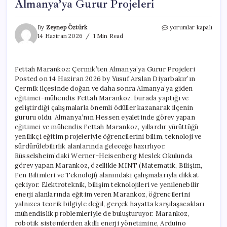
Almanya’ya Gurur Projeleri
Fettah
By
Zeynep Öztürk
yorumlar kapalı
Marankoz:
14 Haziran 2026
1 Min Read
Çermik’ten
Almanya’ya
Gurur
Fettah Marankoz: Çermik’ten Almanya’ya Gurur Projeleri
Projeleri
Posted on 14 Haziran 2026 by Yusuf Arslan Diyarbakır’ın
için
Çermik ilçesinde doğan ve daha sonra Almanya’ya giden
eğitimci-mühendis Fettah Marankoz, burada yaptığı ve
geliştirdiği çalışmalarla önemli ödüller kazanarak ilçenin
gururu oldu. Almanya’nın Hessen eyaletinde görev yapan
eğitimci ve mühendis Fettah Marankoz, yıllardır yürüttüğü
yenilikçi eğitim projeleriyle öğrencilerini bilim, teknoloji ve
sürdürülebilirlik alanlarında geleceğe hazırlıyor.
Rüsselsheim’daki Werner-Heisenberg Meslek Okulunda
görev yapan Marankoz, özellikle MINT (Matematik, Bilişim,
Fen Bilimleri ve Teknoloji) alanındaki çalışmalarıyla dikkat
çekiyor. Elektroteknik, bilişim teknolojileri ve yenilenebilir
enerji alanlarında eğitim veren Marankoz, öğrencilerini
yalnızca teorik bilgiyle değil, gerçek hayatta karşılaşacakları
mühendislik problemleriyle de buluşturuyor. Marankoz,
robotik sistemlerden akıllı enerji yönetimine, Arduino