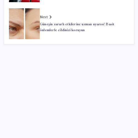
Next
Güneşin zararlı etkilerine uzman uyarısı! Basit
önlemlerle cildinizi koruyun
SON YAZILAR
‘Uzay’a ayrılan AR-GE bütçesi 10 yılda 107 kat arttı
Parayla sebze alamayacağız
Airbnb, ürün geliştirme süreçlerinde yapay zekayı