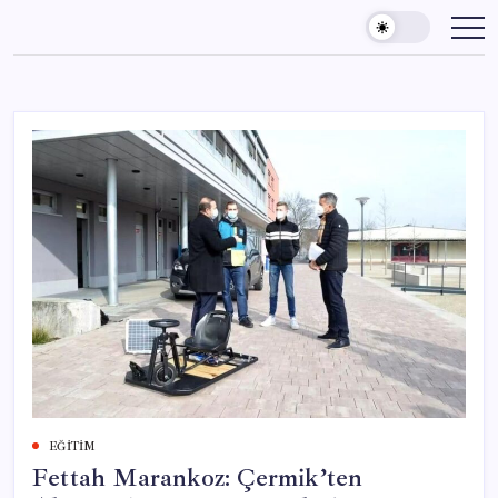
Skip
to
content
EĞITIM
Fettah Marankoz: Çermik’ten