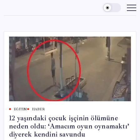
Skip
to
content
EĞITIM
HABER
12 yaşındaki çocuk işçinin ölümüne
neden oldu: ‘Amacım oyun oynamaktı’
diyerek kendini savundu