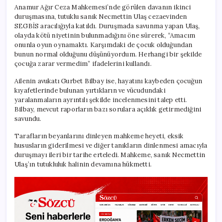
Anamur Ağır Ceza Mahkemesi’nde görülen davanın ikinci
duruşmasına, tutuklu sanık Necmettin Ulaş cezaevinden
SEGBİS aracılığıyla katıldı. Duruşmada savunma yapan Ulaş,
olayda kötü niyetinin bulunmadığını öne sürerek, “Amacım
onunla oyun oynamaktı. Karşımdaki de çocuk olduğundan
bunun normal olduğunu düşünüyordum. Herhangi bir şekilde
çocuğa zarar vermedim” ifadelerini kullandı.
Ailenin avukatı Gurbet Bilbay ise, hayatını kaybeden çocuğun
kıyafetlerinde bulunan yırtıkların ve vücudundaki
yaralanmaların ayrıntılı şekilde incelenmesini talep etti.
Bilbay, mevcut raporların bazı sorulara açıklık getirmediğini
savundu.
Tarafların beyanlarını dinleyen mahkeme heyeti, eksik
hususların giderilmesi ve diğer tanıkların dinlenmesi amacıyla
duruşmayı ileri bir tarihe erteledi. Mahkeme, sanık Necmettin
Ulaş’ın tutukluluk halinin devamına hükmetti.