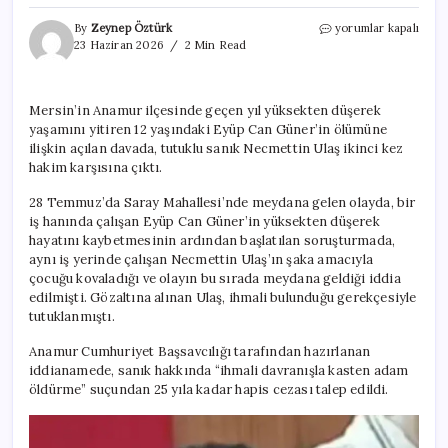
12
By
Zeynep Öztürk
yorumlar kapalı
yaşındaki
23 Haziran 2026
2 Min Read
çocuk
işçinin
ölümüne
Mersin’in Anamur ilçesinde geçen yıl yüksekten düşerek
neden
yaşamını yitiren 12 yaşındaki Eyüp Can Güner’in ölümüne
oldu:
‘Amacım
ilişkin açılan davada, tutuklu sanık Necmettin Ulaş ikinci kez
oyun
hakim karşısına çıktı.
oynamaktı’
diyerek
28 Temmuz’da Saray Mahallesi’nde meydana gelen olayda, bir
kendini
iş hanında çalışan Eyüp Can Güner’in yüksekten düşerek
savundu
hayatını kaybetmesinin ardından başlatılan soruşturmada,
için
aynı iş yerinde çalışan Necmettin Ulaş’ın şaka amacıyla
çocuğu kovaladığı ve olayın bu sırada meydana geldiği iddia
edilmişti. Gözaltına alınan Ulaş, ihmali bulunduğu gerekçesiyle
tutuklanmıştı.
Anamur Cumhuriyet Başsavcılığı tarafından hazırlanan
iddianamede, sanık hakkında “ihmali davranışla kasten adam
öldürme” suçundan 25 yıla kadar hapis cezası talep edildi.