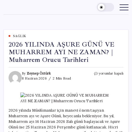
Skip
to
content
SAĞLIK
2026 YILINDA AŞURE GÜNÜ VE
MUHARREM AYI NE ZAMAN? |
Muharrem Orucu Tarihleri
2026
By
Zeynep Öztürk
yorumlar kapalı
YILINDA
8 Haziran 2026
2 Min Read
AŞURE
GÜNÜ
VE
MUHARREM
AYI
NE
2026 yılında Müslümanlar için manevi önem taşıyan
ZAMAN?
Muharrem ayı ve Aşure Günü, heyecanla bekleniyor. Bu yıl,
|
Muharrem ayı 16 Haziran 2026 Salı günü başlayacak ve Aşure
Muharrem
Günü ise 25 Haziran 2026 Perşembe günü kutlanacak. Hicri
Orucu