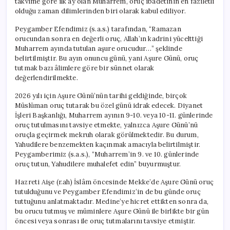
takvime göre ilk ay olan Muharrem, oruç ibadetinin en faziletli
Tarihleri
olduğu zaman dilimlerinden biri olarak kabul ediliyor.
için
Peygamber Efendimiz (s.a.s.) tarafından, “Ramazan
orucundan sonra en değerli oruç, Allah’ın kadrini yücelttiği
Muharrem ayında tutulan aşure orucudur…” şeklinde
belirtilmiştir. Bu ayın onuncu günü, yani Aşure Günü, oruç
tutmak bazı âlimlere göre bir sünnet olarak
değerlendirilmekte.
2026 yılı için Aşure Günü’nün tarihi geldiğinde, birçok
Müslüman oruç tutarak bu özel günü idrak edecek. Diyanet
İşleri Başkanlığı, Muharrem ayının 9-10. veya 10-11. günlerinde
oruç tutulmasını tavsiye etmekte, yalnızca Aşure Günü’nü
oruçla geçirmek mekruh olarak görülmektedir. Bu durum,
Yahudilere benzemekten kaçınmak amacıyla belirtilmiştir.
Peygamberimiz (s.a.s.), “Muharrem’in 9. ve 10. günlerinde
oruç tutun, Yahudilere muhalefet edin” buyurmuştur.
Hazreti Aişe (r.ah) İslâm öncesinde Mekke’de Aşure Günü oruç
tutulduğunu ve Peygamber Efendimiz’in de bu günde oruç
tuttuğunu anlatmaktadır. Medine’ye hicret ettikten sonra da,
bu orucu tutmuş ve müminlere Aşure Günü ile birlikte bir gün
öncesi veya sonrası ile oruç tutmalarını tavsiye etmiştir.