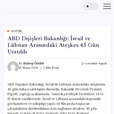
Skip
to
content
EĞITIM
ABD Dışişleri Bakanlığı: İsrail ve
Lübnan Arasındaki Ateşkes 45 Gün
Uzatıldı
ABD
By
Zeynep Öztürk
yorumlar kapalı
Dışişleri
15 Mayıs 2026
1 Min Read
Bakanlığı:
İsrail
ve
ABD Dışişleri Bakanlığı, İsrail ile Lübnan arasındaki ateşkesin
Lübnan
45 gün daha uzatıldığını duyurdu. Bakanlık Sözcüsü Tommy
Arasındaki
Ateşkes
Pigott, yaptığı açıklamada, “Amerika Birleşik Devletleri, 14 ve
45
15 Mayıs tarihlerinde, İsrail ve Lübnan arasındaki kapsamlı
Gün
görüşmelere ev sahipliği yaptı. 16 Nisan’da başlayan
Uzatıldı
çatışmaların durdurulması için sağlanan ateşkes, 45 gün
için
süreyle uzatılacak ki bu, bölgede daha fazla ilerleme