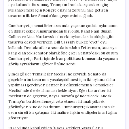
oyu kullandı. Bu sonuç, Trump’ın İran’a karşı askeri güç
kullanabilmesi için Kongre onayını zorunlu hale getiren
tasarının ilk kez Senato’dan geçmesini sağladı.
Cumhuriyetçi senatörler arasında yaşanan çatlak, oylamanın
en dikkat çekici unsurlarından biri oldu. Rand Paul, Susan
Collins ve Lisa Murkowski, önceki oylamalarda olduğu gibi
tasarıya destek verirken, Bill Cassidy bu kez “evet” oyu
kullandı. Demokratlar arasında ise John Fetterman, tasarıya
karşı olan tek senatör olarak öne çıktı. Senato’daki bu durum,
Cumhuriyetçi Parti içinde İran politikası konusunda yaşanan
görüş ayrılıklarını gözler önüne serdi.
Şimdi gözler Temsilciler Meclisi’ne çevrildi. Senato’da
geçebilen bu tasarının yasalaşabilmesi için iki oylama daha
yapılması gerekiyor. Benzer bir düzenlemenin Temsilciler
Meclisi’nde de ele alınması bekleniyor. Eğer tasarı her iki
meclisten de geçerse, Beyaz Saray’a gönderilecek. Ancak
Trump’ın bu düzenlemeyi veto etmesi ihtimali yüksek
görünüyor. Yine de bu durum, Cumhuriyetçi kanatta İran ile
uzun süreli bir çatışma ihtimaline ilişkin endişelerin arttığını
gösteriyor.
1973 yılında kabul edilen “Savaş Yetkileri Yasası”, ABD