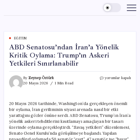
Skip
to
content
EĞITIM
ABD Senatosu’ndan İran’a Yönelik
Kritik Oylama: Trump’ın Askeri
Yetkileri Sınırlanabilir
ABD
By
Zeynep Öztürk
yorumlar kapalı
Senatosu’ndan
20 Mayıs 2026
1 Min Read
İran’a
Yönelik
Kritik
20 Mayıs 2026 tarihinde, Washington’da gerçekleşen önemli
Oylama:
bir oylama, İran geriliminin siyasi arenada nasıl bir etki
Trump’ın
Askeri
yarattığını gözler önüne serdi. ABD Senatosu, Trump’ın İran’a
Yetkileri
yönelik askeri tehditlerini kısıtlamayı amaçlayan bir tasarı
Sınırlanabilir
üzerinde oylama gerçekleştirdi. “Savaş yetkileri” düzenlemesi,
için
Senato Genel Kurulu’nda görüşülmeye başlandı. Yapılan
prosedürel oylamada 50 senatör “evet”, 47 senatör ise “hayır”