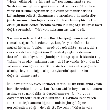
“Neden etkin pişmanlık yaptım?” sorusuna yanıt veren
Soytekin, suç işlemediğini kanıtlamak ve bir örgüt iddiası
varsa bu durumu açıklamak için etkin pişmanlık hakkını
kullandığını belirtti. Savunmasını yaparken arkasında dört
jandarmanın bulunduğu ve önceden hazırlanmış bir metin
okuduğu ifade edildi. “Benim tavrım, bir suç örgütü üyesi tavrı
değil, sorumlu bir Türk vatandaşının tavrıdır” dedi.
Savunmasında avukat Onur Büyükhatipoğlu’nun kendisini
temsil ettiğini ifade eden Soytekin, “Beylikdüzü’ndeki
müteahhitlerin ifadelerini medyada gördükten sonra, daha
önce vekalet verdiğim Onur Büyükhatipoğlu’na durumu
ilettim” dedi. Rüşvetle suçlandığı Kubist projesi hakkında ise,
“İskan ile aradaki anlaşma arasında 18 ay vardır. İskandan 1,5
yıl sonra, alındığı iddia edilen dairelerin iskan karşılığında
alındığı, hayatın olağan akışına aykırıdır” şeklinde bir
değerlendirme yaptı.
İBB davasının şikâyetçilerinden Metin Gül’ün iddialarını kesin
bir dille reddeden Soytekin, “Metin Gül’ün beyanları tamamen
asılsız ve somut delillerle desteklenmeyen bir kurguya
dayanmaktadır” ifadelerini kullandı. Hakkında ifade veren
Dursun Keleş’i tanımadığını, onunla hiçbir görüşme
gerçekleştirmediğini de belirtti. Soytekin, “Keleş’in yalan