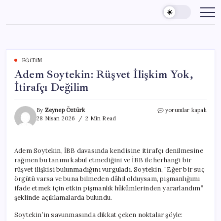
Skip
to
content
EĞITIM
Adem Soytekin: Rüşvet İlişkim Yok,
İtirafçı Değilim
Adem
By
Zeynep Öztürk
yorumlar kapalı
Soytekin:
28 Nisan 2026
2 Min Read
Rüşvet
İlişkim
Yok,
Adem Soytekin, İBB davasında kendisine itirafçı denilmesine
İtirafçı
rağmen bu tanımı kabul etmediğini ve İBB ile herhangi bir
Değilim
için
rüşvet ilişkisi bulunmadığını vurguladı. Soytekin, “Eğer bir suç
örgütü varsa ve buna bilmeden dâhil olduysam, pişmanlığımı
ifade etmek için etkin pişmanlık hükümlerinden yararlandım”
şeklinde açıklamalarda bulundu.
Soytekin’in savunmasında dikkat çeken noktalar şöyle: