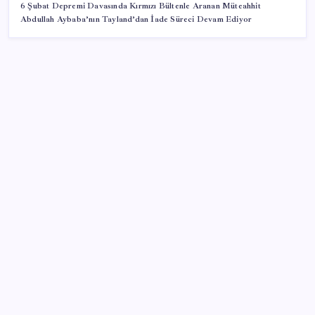
6 Şubat Depremi Davasında Kırmızı Bültenle Aranan Müteahhit
Abdullah Aybaba’nın Tayland’dan İade Süreci Devam Ediyor
SON YAZILAR
TBMM Adalet Komisyonu’nda ‘süreç yasası’
gerginliği: İzdiham yaşandı, ezilme tehlikesi
geçirdiler!
Beklenen veri geldi: Altın uçuşa geçti
Apple’ın alışık olmadığı tablo: iPhone 18 öncesi bellek
pazarlığı tersine döndü