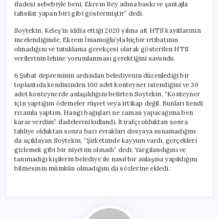
ifadesi sebebiyle beni, Ekrem Bey adına baskı ve şantajla
tahsilat yapan biri gibi göstermiştir” dedi.
Soytekin, Keleş’in iddia ettiği 2020 yılına ait HTS kayıtlarının
incelendiğinde, Ekrem İmamoğlu’yla hiçbir irtibatının
olmadığını ve tutuklama gerekçesi olarak gösterilen HTS
verilerinin lehine yorumlanması gerektiğini savundu.
6 Şubat depreminin ardından belediyenin düzenlediği bir
toplantıda kendisinden 100 adet konteyner istendiğini ve 30
adet konteynerde anlaşıldığını belirten Soytekin, “Konteyner
için yaptığım ödemeler rüşvet veya irtikap değil. Bunları kendi
rızamla yaptım. Hangi bağışları ne zaman yapacağıma ben
karar verdim” ifadelerini kullandı. İtirafçı olduktan sonra
tahliye olduktan sonra bazı evrakları dosyaya sunamadığını
da açıklayan Soytekin, “Şirketimde kayyum vardı, gerçekleri
gizlemek gibi bir niyetim olmadı” dedi. Yargılandığını ve
tanımadığı kişilerin belediye ile nasıl bir anlaşma yapıldığını
bilmesinin mümkün olmadığını da sözlerine ekledi.