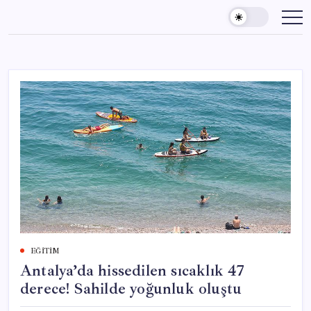
Skip
to
content
EĞITIM
Antalya’da hissedilen sıcaklık 47
derece! Sahilde yoğunluk oluştu