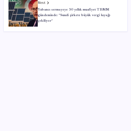
Next
Yabancı sermayeye 30 yıllık muafiyet TBMM
gündeminde: ‘Suudi şirkete büyük vergi kıyağı
çekiliyor’
SON YAZILAR
‘Uzay’a ayrılan AR-GE bütçesi 10 yılda 107 kat arttı
Parayla sebze alamayacağız
Airbnb, ürün geliştirme süreçlerinde yapay zekayı
kullanıyor