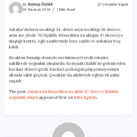
Antalya’da
By
Zeynep Öztürk
yorumlar kapalı
hissedilen
26 Haziran 2026
1 Min Read
sıcaklık
47
derece!
Antalya’da hava sıcaklığı 34, deniz suyu sıcaklığı 30 derece,
Sahilde
nem ise yüzde 70 ölçüldü. Hissedilen sıcaklığın 47 dereceye
yoğunluk
oluştu
ulaştığı kentte, öğle saatlerinde bazı cadde ve sokaklar boş
için
kaldı.
Sıcaktan bunalıp denizde serinlemeyi tercih edenler
sahillerde yoğunluk oluşturdu. Konyaaltı Sahili’ne gelenlerden
bazıları denize girdi, bazıları şezlongda plaj şemsiyesinin
altında vakit geçirdi. Çocuklar da aileleriyle eğlenceli anlar
yaşadı.
The post
Antalya’da hissedilen sıcaklık 47 derece! Sahilde
yoğunluk oluştu
appeared first on
Kilis Egitim
.