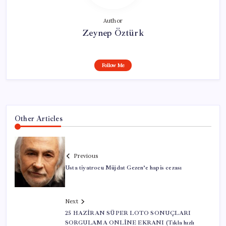
Author
Zeynep Öztürk
Follow Me
Other Articles
Previous
Usta tiyatrocu Müjdat Gezen’e hapis cezası
Next
25 HAZİRAN SÜPER LOTO SONUÇLARI
SORGULAMA ONLİNE EKRANI (Tıkla hızlı