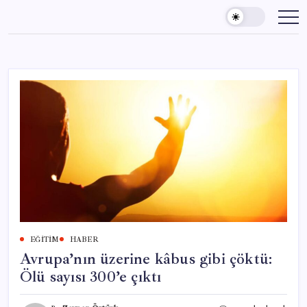
Skip
to
content
EĞITIM
HABER
Avrupa’nın üzerine kâbus gibi çöktü:
Ölü sayısı 300’e çıktı