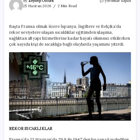
Avrupa’nın
By
Zeynep Öztürk
yorumlar kapalı
üzerine
25 Haziran 2026
2 Min Read
kâbus
gibi
çöktü:
Başta Fransa olmak üzere İspanya, İngiltere ve Belçika’da
Ölü
rekor seviyelere ulaşan sıcaklıklar eğitimden ulaşıma,
sayısı
300’e
sağlıktan altyapı hizmetlerine kadar hayatı olumsuz etkilerken
çıktı
çok sayıda kişi de sıcaklığa bağlı olaylarda yaşamını yitirdi.
için
REKOR SICAKLIKLAR
Fransa’da 23 Haziran’da 29,9 ile 1947’den bu yana kaydedilen