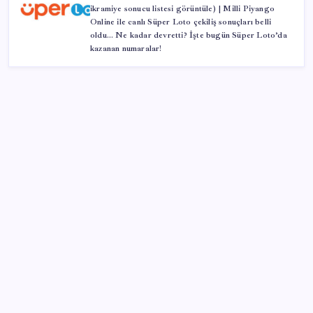
ikramiye sonucu listesi görüntüle) | Milli Piyango
Online ile canlı Süper Loto çekiliş sonuçları belli
oldu… Ne kadar devretti? İşte bugün Süper Loto’da
kazanan numaralar!
SON YAZILAR
‘Uzay’a ayrılan AR-GE bütçesi 10 yılda 107 kat arttı
Parayla sebze alamayacağız
Airbnb, ürün geliştirme süreçlerinde yapay zekayı
kullanıyor