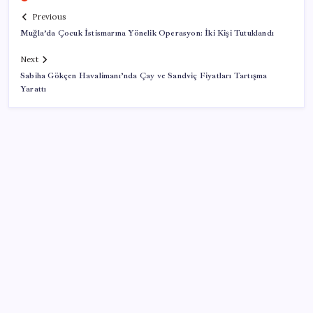
Previous
Muğla’da Çocuk İstismarına Yönelik Operasyon: İki Kişi Tutuklandı
Next
Sabiha Gökçen Havalimanı’nda Çay ve Sandviç Fiyatları Tartışma
Yarattı
SON YAZILAR
Kademeli – erken emeklilik kimleri kapsıyor?
Kademeli emeklilik Meclis’e geldi mi?
9 milyon abonenin faturası kasım ayında ikiye