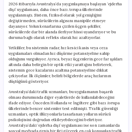
2026 itibarıyla Avustralya’da yaygınlaşmaya başlayan ‘ejderha
dişi’ uygulaması, daha önce bazı Avrupa ülkelerinde
uygulanmıştı. Sistem, fiziksel olarak yol genişliğini
değiştirmeden, sürücülerin algısını manipüle etmeye
dayanıyor. Yolun kenarlarına çizilen üçgen şekiller,
sürücülerde dar bir alanda ilerliyor hissi uyandırıyor ve bu
duruma bağlı olarak refleks olarak hız azaltıyorlar.
Yetkililer, bu sistemin radar, hız kesici kasis veya ceza
uygulamaları olmadan hız düşürme potansiyeline sahip
olduğunu vurguluyor. Ayrıca, beyaz üçgenlerin gece far ışıkları
altında daha belirgin bir optik etki yarattığını belirterek,
sistemin gece kazalarını azaltma potansiyeline dikkat
çekiyorlar. İlk ölçümler, belirli bölgelerde araç hızlarının
düştüğünü gösteriyor.
Avustralya’daki trafik uzmanları, bu uygulamanın başarılı
olması durumunda diğer eyaletlerde de kullanılabileceğini
ifade ediyor. Önceden Hollanda ve İngiltere gibi bazı Avrupa
ülkelerinde benzer sistemler test edilmişti. Trafik güvenliği
uzmanları, optik illüzyonlarla tasarlanan yolların sürücü
psikolojisini doğrudan etkileyebileceğini belirtiyor.
Avustralya’daki ‘ejderha dişi’ uygulaması ise son zamanlarda
sosyal medyada geniş bir ilgi görerek en çok konuşulan trafik