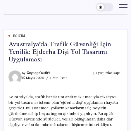
Skip
to
content
EĞITIM
Avustralya’da Trafik Güvenliği İçin
Yenilik: Ejderha Dişi Yol Tasarımı
Uygulaması
Avustralya’da
By
Zeynep Öztürk
yorumlar kapalı
Trafik
15 Mayıs 2026
1 Min Read
Güvenliği
İçin
Yenilik:
Avustralya’da, trafik kazalarını azaltmak amacıyla etkileyici
Ejderha
bir yol tasarım sistemi olan ‘ejderha dişi’ uygulaması hayata
Dişi
Yol
geçirildi. Bu sistemde, yolların kenarlarına üç boyutlu
Tasarımı
görünüme sahip beyaz üçgen çizimleri yapılıyor. Bu optik
Uygulaması
illüzyon sayesinde sürücüler, yolları olduğundan daha dar
için
algılıyor ve bu da onların hızlarını düşürmesini tetikliyor.