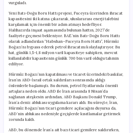
vurguladı.
Yeni Batı-Doğu Boru Hattı projesi, Fuceyra üzerinden ihracat
kapasitesini iki katına çıkararak, uluslararası enerji talebini
karşılamak için önemli bir adım atmayı hedefliyor.
Halihazırda inşaat aşamasında bulunan hattın, 2027’de
faaliyete geçmesi bekleniyor. BAE’nin Batı-Doğu Boru Hattı
olarak adlandırılan “Habshan–Fuceyra Boru Hattı”, Hürmüz
Boğazı’nı bypass ederek petrol ihracatını kolaylaştırıyor. Bu
hat, günlük 1,5-1,8 milyon varil kapasiteye sahipken, mevcut
kullanılabilir kapasitenin günlük 700 bin varil olduğu tahmin
ediliyor.
Hürmüz Boğazı’nın kapatılması ve ticaret üzerindeki baskılar,
İran’ın ABD-İsrail ortak saldırıları sonrasında aldığı
önlemlerle başlamıştı. Bu durum, petrol fiyatlarında önemli
artışlara neden oldu. ABD ile İran arasında 8 Nisan’da
sağlanan ateşkesin ardından, ABD Başkanı Donald Trump,
İran’a deniz ablukası uygulama kararı aldı. Bu süreçte, İran,
Hürmüz Boğazı’nın ticari gemilere açılacağını duyursa da,
ABD’nin ablukası nedeniyle geçişlerde kısıtlamalar getirmek
zorunda kaldı.
ABD, bu dönemde İran’a ait bazı ticari gemilere saldırırken,