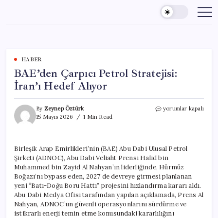
Skip
to
content
HABER
BAE’den Çarpıcı Petrol Stratejisi:
İran’ı Hedef Alıyor
BAE’den
By
Zeynep Öztürk
yorumlar kapalı
Çarpıcı
15 Mayıs 2026
1 Min Read
Petrol
Stratejisi:
İran’ı
Birleşik Arap Emirlikleri’nin (BAE) Abu Dabi Ulusal Petrol
Hedef
Şirketi (ADNOC), Abu Dabi Veliaht Prensi Halid bin
Alıyor
için
Muhammed bin Zayid Al Nahyan’ın liderliğinde, Hürmüz
Boğazı’nı bypass eden, 2027’de devreye girmesi planlanan
yeni “Batı-Doğu Boru Hattı” projesini hızlandırma kararı aldı.
Abu Dabi Medya Ofisi tarafından yapılan açıklamada, Prens Al
Nahyan, ADNOC’un güvenli operasyonlarını sürdürme ve
istikrarlı enerji temin etme konusundaki kararlılığını