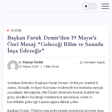
Skip
to
content
EĞITIM
Başkan Faruk Demir’den 19 Mayıs’a
Özel Mesaj: “Geleceği Bilim ve Sanatla
İnşa Edeceğiz”
Başkan
By
Zeynep Öztürk
yorumlar kapalı
Faruk
20 Mayıs 2026
1 Min Read
Demir’den
19
Mayıs’a
Ardahan Belediye Başkanı Faruk Demir, 19 Mayıs Atatürk’ü
Özel
Anma, Gençlik ve Spor Bayramı vesilesiyle bir kutlama mesajı
Mesaj:
“Geleceği
yayımladı. Mesajında, Ulu Önder Mustafa Kemal Atatürk’ün
Bilim
genç nesillere bıraktığı Cumhuriyet mirasının, azim ve
ve
kararlılıkla geleceğe taşınacağına dikkat çekti.
Sanatla
İnşa
Başkan Demir, Türkiye’nin geleceğinin gençlerin üzerine inşa