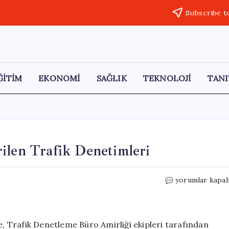
Subscribe t
ĞİTİM
EKONOMİ
SAĞLIK
TEKNOLOJİ
TANI
ilen Trafik Denetimleri
Bozüyük’te
yorumlar kapal
Drone
ile
Güçlendirilen
Trafik
de, Trafik Denetleme Büro Amirliği ekipleri tarafından