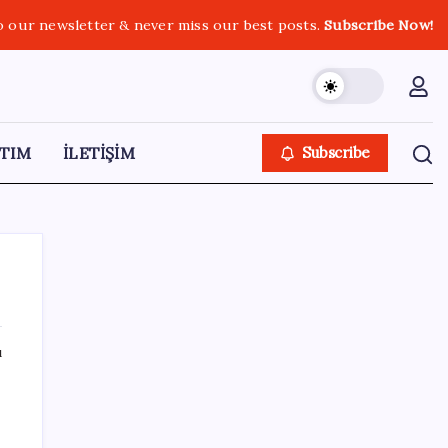
o our newsletter & never miss our best posts.
Subscribe Now!
TIM
İLETİŞİM
Subscribe
ı
SON YAZILAR
Kademeli – erken emeklilik kimleri
kapsıyor? Kademeli emeklilik Meclis’e geldi