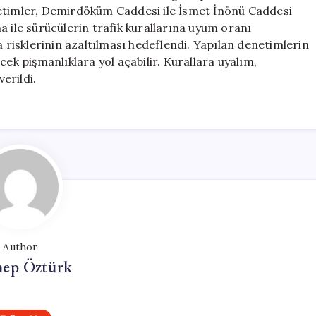
Denetimleri
netimler, Demirdöküm Caddesi ile İsmet İnönü Caddesi
için
a ile sürücülerin trafik kurallarına uyum oranı
a risklerinin azaltılması hedeflendi. Yapılan denetimlerin
cek pişmanlıklara yol açabilir. Kurallara uyalım,
verildi.
Author
nep Öztürk