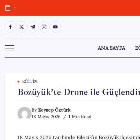
Skip
-
to
content
https://www.facebook.com/
https://twitter.com/
https://t.me/
https://www.instagram.com/
https://youtube.com/
ANA SAYFA
E
EĞITIM
Bozüyük’te Drone ile Güçlendir
By
Zeynep Öztürk
18 Mayıs 2026
1 Min Read
18 Mayıs 2026 tarihinde Bilecik’in Bozüyük ilçesin