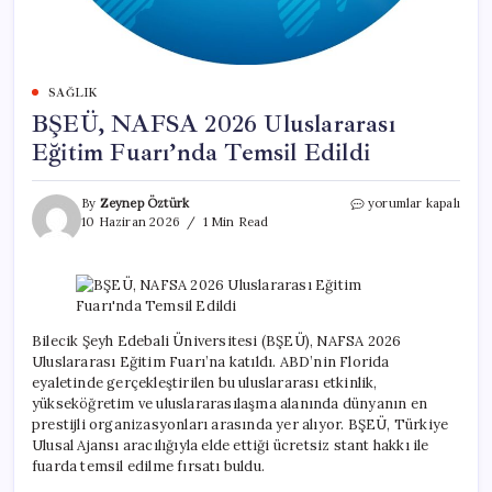
SAĞLIK
BŞEÜ, NAFSA 2026 Uluslararası
Eğitim Fuarı’nda Temsil Edildi
BŞEÜ,
By
Zeynep Öztürk
yorumlar kapalı
NAFSA
10 Haziran 2026
1 Min Read
2026
Uluslararası
Eğitim
Fuarı’nda
Temsil
Edildi
Bilecik Şeyh Edebali Üniversitesi (BŞEÜ), NAFSA 2026
için
Uluslararası Eğitim Fuarı’na katıldı. ABD’nin Florida
eyaletinde gerçekleştirilen bu uluslararası etkinlik,
yükseköğretim ve uluslararasılaşma alanında dünyanın en
prestijli organizasyonları arasında yer alıyor. BŞEÜ, Türkiye
Ulusal Ajansı aracılığıyla elde ettiği ücretsiz stant hakkı ile
fuarda temsil edilme fırsatı buldu.