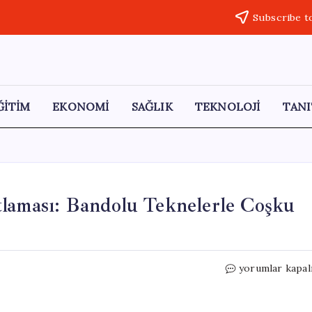
Subscribe t
ĞİTİM
EKONOMİ
SAĞLIK
TEKNOLOJİ
TANI
tlaması: Bandolu Teknelerle Coşku
Dalyan
yorumlar kapal
Kanalı’nda
19
Mayıs