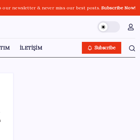
o our newsletter & never miss our best posts.
Subscribe Now!
TIM
İLETİŞİM
Subscribe
SON YAZILAR
ı
Airbnb, ürün geliştirme süreçlerinde yapay
zekayı kullanıyor