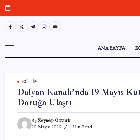
Skip
-
to
content
https://www.facebook.com/
https://twitter.com/
https://t.me/
https://www.instagram.com/
https://youtube.com/
ANA SAYFA
E
EĞITIM
Dalyan Kanalı’nda 19 Mayıs Ku
Doruğa Ulaştı
By
Zeynep Öztürk
20 Mayıs 2026
1 Min Read