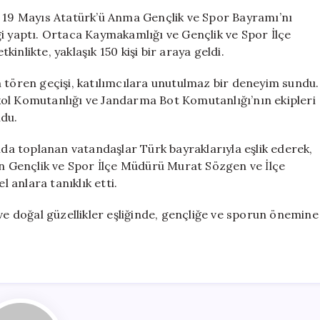
Kutlaması:
, 19 Mayıs Atatürk’ü Anma Gençlik ve Spor Bayramı’nı
Bandolu
i yaptı. Ortaca Kaymakamlığı ve Gençlik ve Spor İlçe
Teknelerle
nlikte, yaklaşık 150 kişi bir araya geldi.
Coşku
Doruğa
 tören geçişi, katılımcılara unutulmaz bir deneyim sundu.
Ulaştı
kol Komutanlığı ve Jandarma Bot Komutanlığı’nın ekipleri
için
ndu.
a toplanan vatandaşlar Türk bayraklarıyla eşlik ederek,
an Gençlik ve Spor İlçe Müdürü Murat Sözgen ve İlçe
anlara tanıklık etti.
 ve doğal güzellikler eşliğinde, gençliğe ve sporun önemine