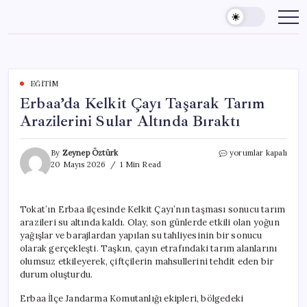
Skip
to
content
EĞITIM
Erbaa’da Kelkit Çayı Taşarak Tarım
Arazilerini Sular Altında Bıraktı
Erbaa’da
By
Zeynep Öztürk
yorumlar kapalı
Kelkit
20 Mayıs 2026
1 Min Read
Çayı
Taşarak
Tarım
Tokat’ın Erbaa ilçesinde Kelkit Çayı’nın taşması sonucu tarım
Arazilerini
arazileri su altında kaldı. Olay, son günlerde etkili olan yoğun
Sular
Altında
yağışlar ve barajlardan yapılan su tahliyesinin bir sonucu
Bıraktı
olarak gerçekleşti. Taşkın, çayın etrafındaki tarım alanlarını
için
olumsuz etkileyerek, çiftçilerin mahsullerini tehdit eden bir
durum oluşturdu.
Erbaa İlçe Jandarma Komutanlığı ekipleri, bölgedeki