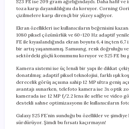
S23 FE ise 209 gram ağırlığındaydı. Daha hafif ve i
toza karşı dayanıklılığını da koruyor. Corning Gor
çizilmelere karşı dirençli bir yüzey sağlıyor.
Ekran özellikleri ise kullanıcıların beğenisini ka
1080 piksel çözünürlük ve 60-120 Hz adaptif yeni
FE ile kıyaslandığında ekran boyutu 6,4 inçten 6,7
bir artış yaşanmamış. Samsung, renk doğruluğu ve
sektördeki güçlü konumunu koruyor ve S25 FE bu g
Kamera sistemi ise üç lensli bir yapı ile dikkat çek
donatılmış; adaptif piksel teknolojisi, farklı ışık ko
derecelik görüş açısına sahip 12 MP ultra geniş a
avantajı sunarken, telefoto kamera ise 3x optik 
kamerada ise 12 MP f/2.2 lens ile selfie ve video
destekli sahne optimizasyonu ile kullanıcıların fot
Galaxy S25 FE’nin sunduğu bu özellikler ve şimdiye
sürdürüyor. Şimdi bu fırsatı kaçırmayın!