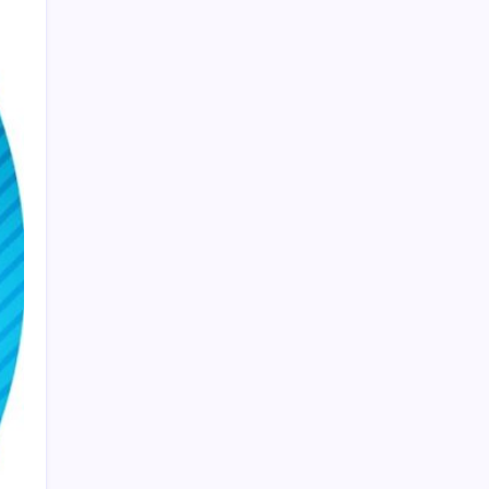
mi?
9 milyon abonenin faturası kasım ayında
ikiye katlanacak
Otomatik vitesli araçlardaki ‘B’ harfini
bilmeyen çok: Aslında çok önemli bir görevi
var
Enerji şirketi bp’nin yılın ikinci
çeyreğindeki karı yüzde 150 yükseldi
Otonom Teslimatın Sınırları: Kurye
Robotlar İnsan Yardımına Muhtaç
Cıva riski en düşük ve en besleyici balıklar
belli oldu
Eyüpsultan Belediyesi CHP’de kalıyor:
Belediye Başkanı Mithat Bülent Özmen’den
açıklama geldi
İzmir’de Üretilen Honda PCX 125’e Zam
Geldi: İşte Yeni Fiyatı