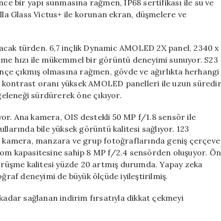
nce bir yapı sunmasına rağmen, IP68 sertifikası ile su ve
illa Glass Victus+ ile korunan ekran, düşmelere ve
zanacak türden. 6,7 inçlik Dynamic AMOLED 2X panel, 2340 x
leme hızı ile mükemmel bir görüntü deneyimi sunuyor. S23
 inçe çıkmış olmasına rağmen, gövde ve ağırlıkta herhangi
 kontrast oranı yüksek AMOLED panelleri ile uzun süredi
eleneği sürdürerek öne çıkıyor.
iyor. Ana kamera, OIS destekli 50 MP f/1.8 sensör ile
şullarında bile yüksek görüntü kalitesi sağlıyor. 123
çı kamera, manzara ve grup fotoğraflarında geniş çerçeve
zoom kapasitesine sahip 8 MP f/2.4 sensörden oluşuyor. Ö
 görüşme kalitesi yüzde 20 artmış durumda. Yapay zeka
oğraf deneyimi de büyük ölçüde iyileştirilmiş.
 kadar sağlanan indirim fırsatıyla dikkat çekmeyi