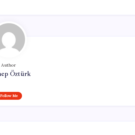
Author
nep Öztürk
Follow Me