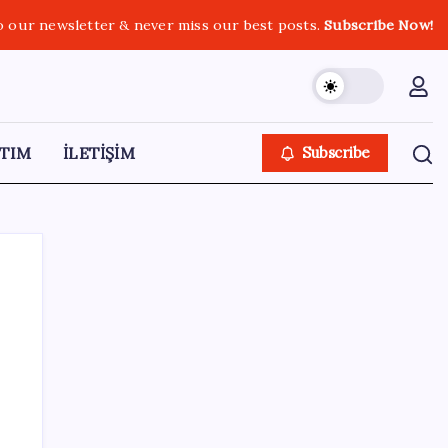
o our newsletter & never miss our best posts.
Subscribe Now!
TIM
İLETİŞİM
Subscribe
SON YAZILAR
Kademeli – erken emeklilik kimleri
kapsıyor? Kademeli emeklilik Meclis’e geldi