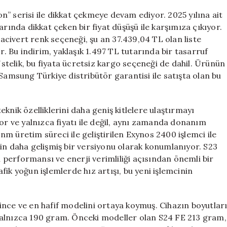
İndirim
” serisi ile dikkat çekmeye devam ediyor. 2025 yılına ait
Fırsatı!
arında dikkat çeken bir fiyat düşüşü ile karşımıza çıkıyor.
için
civert renk seçeneği, şu an 37.439,04 TL olan liste
r. Bu indirim, yaklaşık 1.497 TL tutarında bir tasarruf
Üstelik, bu fiyata ücretsiz kargo seçeneği de dahil. Ürünün
Samsung Türkiye distribütör garantisi ile satışta olan bu
knik özelliklerini daha geniş kitlelere ulaştırmayı
or ve yalnızca fiyatı ile değil, aynı zamanda donanım
 nm üretim süreci ile geliştirilen Exynos 2400 işlemci ile
in daha gelişmiş bir versiyonu olarak konumlanıyor. S23
i performansı ve enerji verimliliği açısından önemli bir
ik yoğun işlemlerde hız artışı, bu yeni işlemcinin
ince ve en hafif modelini ortaya koymuş. Cihazın boyutlar
ğı yalnızca 190 gram. Önceki modeller olan S24 FE 213 gram,