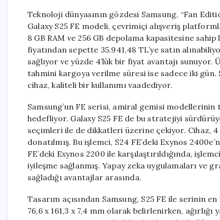
Teknoloji dünyasının gözdesi Samsung, “Fan Edition
Galaxy S25 FE modeli, çevrimiçi alışveriş platforml
8 GB RAM ve 256 GB depolama kapasitesine sahip la
fiyatından sepette 35.941,48 TL’ye satın alınabiliyo
sağlıyor ve yüzde 4’lük bir fiyat avantajı sunuyor. 
tahmini kargoya verilme süresi ise sadece iki gün. 
cihaz, kaliteli bir kullanımı vaadediyor.
Samsung’un FE serisi, amiral gemisi modellerinin te
hedefliyor. Galaxy S25 FE de bu stratejiyi sürdürüy
seçimleri ile de dikkatleri üzerine çekiyor. Cihaz, 4
donatılmış. Bu işlemci, S24 FE’deki Exynos 2400e’n
FE’deki Exynos 2200 ile karşılaştırıldığında, işlemc
iyileşme sağlanmış. Yapay zeka uygulamaları ve graf
sağladığı avantajlar arasında.
Tasarım açısından Samsung, S25 FE ile serinin en 
76,6 x 161,3 x 7,4 mm olarak belirlenirken, ağırlı