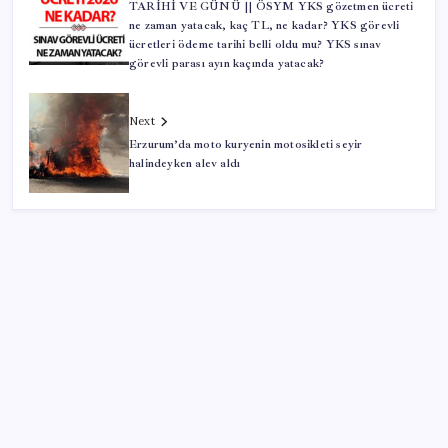
TARİHİ VE GÜNÜ || ÖSYM YKS gözetmen ücreti
ne zaman yatacak, kaç TL, ne kadar? YKS görevli
ücretleri ödeme tarihi belli oldu mu? YKS sınav
görevli parası ayın kaçında yatacak?
Next
Erzurum’da moto kuryenin motosikleti seyir
halindeyken alev aldı
SON YAZILAR