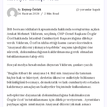
‘İBB
By
Zeynep Öztürk
yorumlar kapalı
borsası’
24 Haziran 2026
2 Min Read
ile
gündeme
gelmişti:
İBB borsası iddiaları kapsamında hakkında soruşturma açılan
O
Avukat Mehmet Yıldırım, seçilmiş CHP Genel Başkanı Özgür
avukat
Özgür
Özel hakkında İstanbul Cumhuriyet Başsavcılığına dilekçe
Özel’in
verdi. Yıldırım, Özel’in iddia ettiği kamu zararı üzerinden
tutuklanması
“Anayasal düzeni yıkmaya teşebbüs” suçunu işlediğini öne
talebiyle
sürerek, dokunulmazlığının kaldırılmasına gerek olmadan
dilekçe
tutuklanmasını talep etti.
verdi
için
Sosyal medya hesabından duyuran Yıldırım, şunları yazdı:
“Bugün itibari ile anayasa 14. Md nin Anayasa’da tanınan
hiçbir hak ve hürriyet; devletin ülkesi ve milletiyle bölünmez
bütünlüğünü bozmayı, demokratik ve laik cumhuriyeti ortadan
kaldırmayı amaçlayan faaliyetler biçiminde kullanılamaz.
sebeplerine dayanarak dokunulmazlığına bakılmaksızın
Özgür özel ‘in tutuklanması için dilekçe veriyorum . Ayrıntıları
paylaşacağım .unutmayın Anayasal düzeni yıkmak amacı