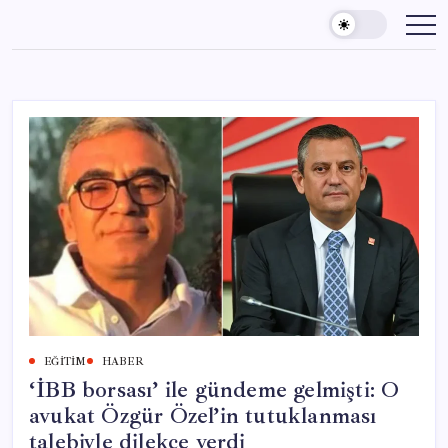
Skip
to
content
EĞITIM
HABER
‘İBB borsası’ ile gündeme gelmişti: O
avukat Özgür Özel’in tutuklanması
talebiyle dilekçe verdi