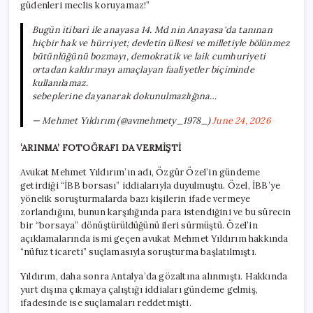
güdenleri meclis koruyamaz!”
Bugün itibari ile anayasa 14. Md nin Anayasa'da tanınan
hiçbir hak ve hürriyet; devletin ülkesi ve milletiyle bölünmez
bütünlüğünü bozmayı, demokratik ve laik cumhuriyeti
ortadan kaldırmayı amaçlayan faaliyetler biçiminde
kullanılamaz.
sebeplerine dayanarak dokunulmazlığına…
— Mehmet Yıldırım (@avmehmety_1978_)
June 24, 2026
‘ARINMA’ FOTOĞRAFI DA VERMİŞTİ
Avukat Mehmet Yıldırım’ın adı, Özgür Özel’in gündeme
getirdiği “İBB borsası” iddialarıyla duyulmuştu. Özel, İBB’ye
yönelik soruşturmalarda bazı kişilerin ifade vermeye
zorlandığını, bunun karşılığında para istendiğini ve bu sürecin
bir “borsaya” dönüştürüldüğünü ileri sürmüştü. Özel’in
açıklamalarında ismi geçen avukat Mehmet Yıldırım hakkında
“nüfuz ticareti” suçlamasıyla soruşturma başlatılmıştı.
Yıldırım, daha sonra Antalya’da gözaltına alınmıştı. Hakkında
yurt dışına çıkmaya çalıştığı iddiaları gündeme gelmiş,
ifadesinde ise suçlamaları reddetmişti.