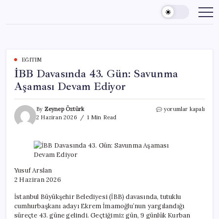
Skip
to
content
EĞITIM
İBB Davasında 43. Gün: Savunma
Aşaması Devam Ediyor
İBB
By
Zeynep Öztürk
yorumlar kapalı
Davasında
2 Haziran 2026
1 Min Read
43.
Gün:
Savunma
Aşaması
Devam
Ediyor
Yusuf Arslan
için
2 Haziran 2026
İstanbul Büyükşehir Belediyesi (İBB) davasında, tutuklu
cumhurbaşkanı adayı Ekrem İmamoğlu’nun yargılandığı
süreçte 43. güne gelindi. Geçtiğimiz gün, 9 günlük Kurban