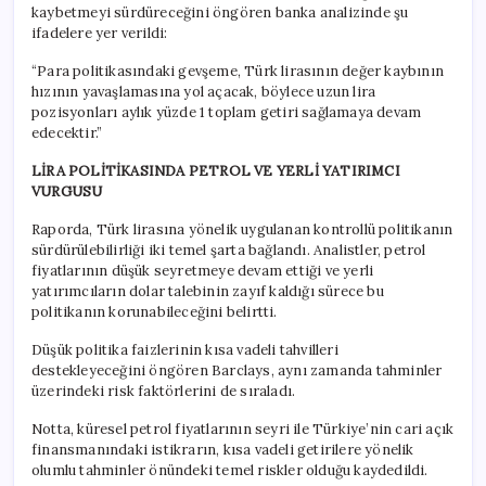
kaybetmeyi sürdüreceğini öngören banka analizinde şu
ifadelere yer verildi:
“Para politikasındaki gevşeme, Türk lirasının değer kaybının
hızının yavaşlamasına yol açacak, böylece uzun lira
pozisyonları aylık yüzde 1 toplam getiri sağlamaya devam
edecektir.”
LİRA POLİTİKASINDA PETROL VE YERLİ YATIRIMCI
VURGUSU
Raporda, Türk lirasına yönelik uygulanan kontrollü politikanın
sürdürülebilirliği iki temel şarta bağlandı. Analistler, petrol
fiyatlarının düşük seyretmeye devam ettiği ve yerli
yatırımcıların dolar talebinin zayıf kaldığı sürece bu
politikanın korunabileceğini belirtti.
Düşük politika faizlerinin kısa vadeli tahvilleri
destekleyeceğini öngören Barclays, aynı zamanda tahminler
üzerindeki risk faktörlerini de sıraladı.
Notta, küresel petrol fiyatlarının seyri ile Türkiye’nin cari açık
finansmanındaki istikrarın, kısa vadeli getirilere yönelik
olumlu tahminler önündeki temel riskler olduğu kaydedildi.