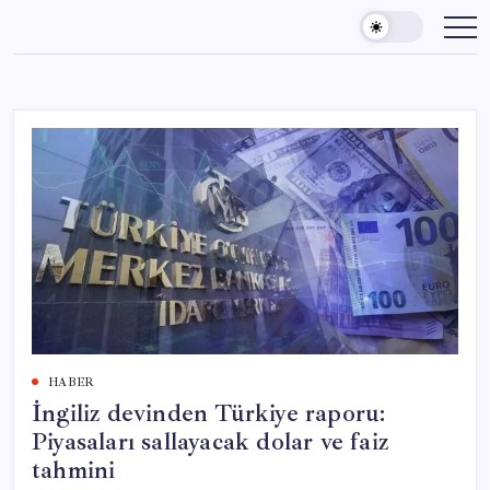
Skip
to
content
HABER
İngiliz devinden Türkiye raporu:
Piyasaları sallayacak dolar ve faiz
tahmini