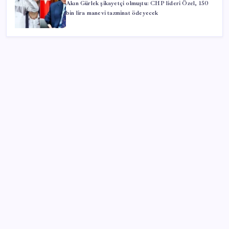
Akın Gürlek şikayetçi olmuştu: CHP lideri Özel, 150
bin lira manevi tazminat ödeyecek
SON YAZILAR
Muratpaşa’da kadın kooperatifleri mağazasından 313
bin liralık satış
Kütahya’da Yerli Nohut Çeşitleri Tanıtıldı
Çocuklar tasarladı, Başkan Zencirci parkın sözünü
verdi
Gençler, kamusal alanların geleceği için Çankaya’da