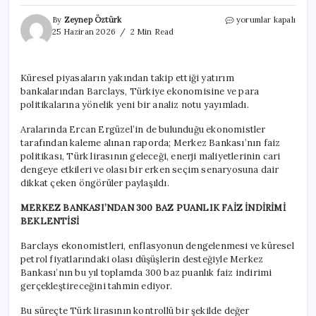
İngiliz
By
Zeynep Öztürk
yorumlar kapalı
devinden
25 Haziran 2026
2 Min Read
Türkiye
raporu:
Piyasaları
Küresel piyasaların yakından takip ettiği yatırım
sallayacak
bankalarından Barclays, Türkiye ekonomisine ve para
dolar
ve
politikalarına yönelik yeni bir analiz notu yayımladı.
faiz
tahmini
Aralarında Ercan Ergüzel’in de bulunduğu ekonomistler
için
tarafından kaleme alınan raporda; Merkez Bankası’nın faiz
politikası, Türk lirasının geleceği, enerji maliyetlerinin cari
dengeye etkileri ve olası bir erken seçim senaryosuna dair
dikkat çeken öngörüler paylaşıldı.
MERKEZ BANKASI’NDAN 300 BAZ PUANLIK FAİZ İNDİRİMİ
BEKLENTİSİ
Barclays ekonomistleri, enflasyonun dengelenmesi ve küresel
petrol fiyatlarındaki olası düşüşlerin desteğiyle Merkez
Bankası’nın bu yıl toplamda 300 baz puanlık faiz indirimi
gerçekleştireceğini tahmin ediyor.
Bu süreçte Türk lirasının kontrollü bir şekilde değer