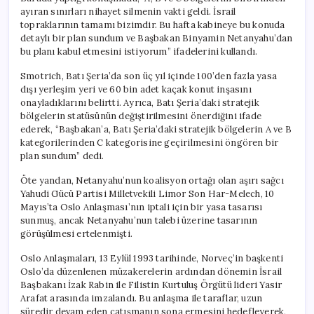
ayıran sınırları nihayet silmenin vakti geldi. İsrail
topraklarının tamamı bizimdir. Bu hafta kabineye bu konuda
detaylı bir plan sundum ve Başbakan Binyamin Netanyahu’dan
bu planı kabul etmesini istiyorum” ifadelerini kullandı.
Smotrich, Batı Şeria’da son üç yıl içinde 100’den fazla yasa
dışı yerleşim yeri ve 60 bin adet kaçak konut inşasını
onayladıklarını belirtti. Ayrıca, Batı Şeria’daki stratejik
bölgelerin statüsünün değiştirilmesini önerdiğini ifade
ederek, “Başbakan’a, Batı Şeria’daki stratejik bölgelerin A ve B
kategorilerinden C kategorisine geçirilmesini öngören bir
plan sundum” dedi.
Öte yandan, Netanyahu’nun koalisyon ortağı olan aşırı sağcı
Yahudi Gücü Partisi Milletvekili Limor Son Har-Melech, 10
Mayıs’ta Oslo Anlaşması’nın iptali için bir yasa tasarısı
sunmuş, ancak Netanyahu’nun talebi üzerine tasarının
görüşülmesi ertelenmişti.
Oslo Anlaşmaları, 13 Eylül 1993 tarihinde, Norveç’in başkenti
Oslo’da düzenlenen müzakerelerin ardından dönemin İsrail
Başbakanı İzak Rabin ile Filistin Kurtuluş Örgütü lideri Yasir
Arafat arasında imzalandı. Bu anlaşma ile taraflar, uzun
süredir devam eden çatışmanın sona ermesini hedefleyerek,