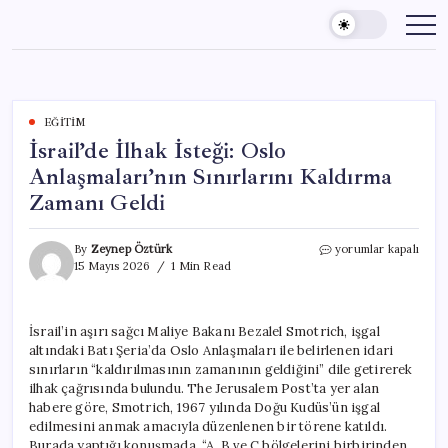
Skip
to
content
EĞITIM
İsrail’de İlhak İsteği: Oslo
Anlaşmaları’nın Sınırlarını Kaldırma
Zamanı Geldi
İsrail’de
By
Zeynep Öztürk
yorumlar kapalı
İlhak
15 Mayıs 2026
1 Min Read
İsteği:
Oslo
Anlaşmaları’nın
İsrail’in aşırı sağcı Maliye Bakanı Bezalel Smotrich, işgal
Sınırlarını
altındaki Batı Şeria’da Oslo Anlaşmaları ile belirlenen idari
Kaldırma
Zamanı
sınırların “kaldırılmasının zamanının geldiğini” dile getirerek
Geldi
ilhak çağrısında bulundu. The Jerusalem Post’ta yer alan
için
habere göre, Smotrich, 1967 yılında Doğu Kudüs’ün işgal
edilmesini anmak amacıyla düzenlenen bir törene katıldı.
Burada yaptığı konuşmada, “A, B ve C bölgelerini birbirinden