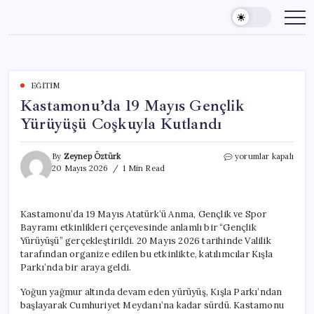
Skip
to
content
EĞITIM
Kastamonu’da 19 Mayıs Gençlik
Yürüyüşü Coşkuyla Kutlandı
Kastamonu’da
By
Zeynep Öztürk
yorumlar kapalı
19
20 Mayıs 2026
1 Min Read
Mayıs
Gençlik
Yürüyüşü
Kastamonu’da 19 Mayıs Atatürk’ü Anma, Gençlik ve Spor
Coşkuyla
Bayramı etkinlikleri çerçevesinde anlamlı bir “Gençlik
Kutlandı
için
Yürüyüşü” gerçekleştirildi. 20 Mayıs 2026 tarihinde Valilik
tarafından organize edilen bu etkinlikte, katılımcılar Kışla
Parkı’nda bir araya geldi.
Yoğun yağmur altında devam eden yürüyüş, Kışla Parkı’ndan
başlayarak Cumhuriyet Meydanı’na kadar sürdü. Kastamonu