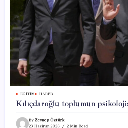
EĞITIM
HABER
Kılıçdaroğlu toplumun psikoloji
By
Zeynep Öztürk
23 Haziran 2026
2 Min Read