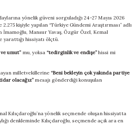
psikolojisini
de
bozmuş:
larına yönelik güveni sorguladığı 24-27 Mayıs 2026
İşte
de 2.275 kişiyle yapılan “Türkiye Gündemi Araştırması” adlı
son
m İmamoğlu, Mansur Yavaş, Özgür Özel, Kemal
anket
yarattığı hissiyatı ölçtü.
için
 ve umut”
mu, yoksa
“tedirginlik ve endişe”
hissi mi
ayan milletvekillerine
“Beni bekleyin çok yakında partiye
tidar olacağız”
mesajı gönderdiği konuşulan
emal Kılıçdaroğlu’na yönelik seçmende oluşan hissiyatta
aylığı denkleminde Kılıçdaroğlu, seçmende açık ara en