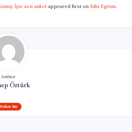
ozmuş: İşte son anket
appeared first on
Kilis Egitim
.
Author
nep Öztürk
Follow Me