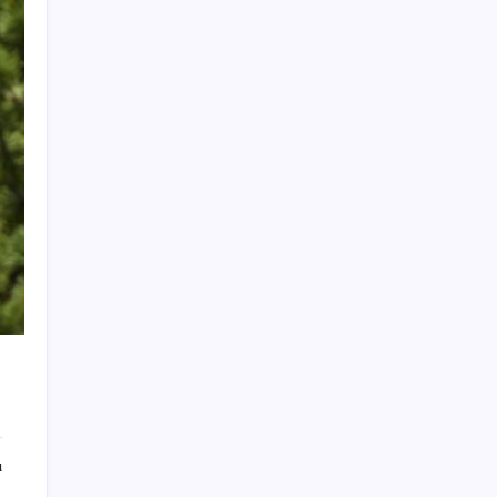
mi?
9 milyon abonenin faturası kasım ayında
ikiye katlanacak
Otomatik vitesli araçlardaki ‘B’ harfini
bilmeyen çok: Aslında çok önemli bir görevi
var
Enerji şirketi bp’nin yılın ikinci
çeyreğindeki karı yüzde 150 yükseldi
Otonom Teslimatın Sınırları: Kurye
Robotlar İnsan Yardımına Muhtaç
Cıva riski en düşük ve en besleyici balıklar
belli oldu
Eyüpsultan Belediyesi CHP’de kalıyor:
Belediye Başkanı Mithat Bülent Özmen’den
açıklama geldi
İzmir’de Üretilen Honda PCX 125’e Zam
ı
Geldi: İşte Yeni Fiyatı