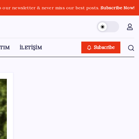
o our newsletter & never miss our best posts.
Subscribe Now!
TIM
İLETİŞİM
Subscribe
SON YAZILAR
Kademeli – erken emeklilik kimleri
kapsıyor? Kademeli emeklilik Meclis’e geldi