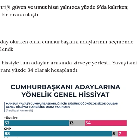
rttiği
güven ve umut hissi yalnızca yüzde 9’da kalırken
;
 bir orana ulaştı.
 aday olurken olası cumhurbaşkanı adaylarının seçmende
lendi:
issiyle tüm adaylar arasında zirveye yerleşti. Yavaş ismi
 oranı yüzde 34 olarak hesaplandı.