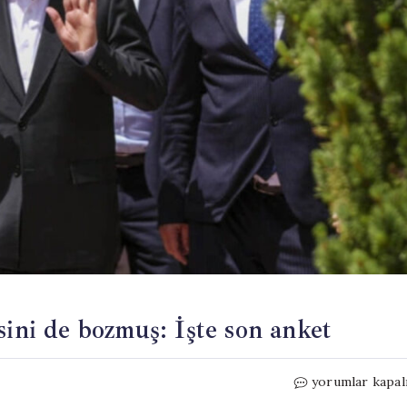
sini de bozmuş: İşte son anket
Kılıçdaroğlu
yorumlar kapal
toplumun