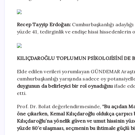
Recep Tayyip Erdoğan:
Cumhurbaşkanlığı adaylığı 
yüzde 41, tedirginlik ve endişe hissi hissedenlerin 
KILIÇDAROĞLU TOPLUMUN PSİKOLOJİSİNİ DE
Elde edilen verileri yorumlayan GÜNDEMAR Araştı
cumhurbaşkanlığı yarışında sadece oy potansiyell
duygunun da belirleyici bir rol oynadığını
ifade ed
etti.
Prof. Dr. Bolat değerlendirmesinde,
“Bu açıdan Ma
öne çıkarken, Kemal Kılıçdaroğlu oldukça çarpıcı
Kılıçdaroğlu’na yönelik güven ve umut hissinin yüzd
yüzde 80’e ulaşması, seçmenin bu ihtimale güçlü 