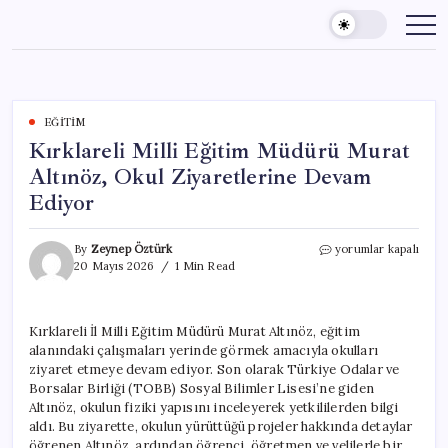
Skip
to
content
EĞITIM
Kırklareli Milli Eğitim Müdürü Murat
Altınöz, Okul Ziyaretlerine Devam
Ediyor
Kırklareli
By
Zeynep Öztürk
yorumlar kapalı
Milli
20 Mayıs 2026
1 Min Read
Eğitim
Müdürü
Murat
Kırklareli İl Milli Eğitim Müdürü Murat Altınöz, eğitim
Altınöz,
alanındaki çalışmaları yerinde görmek amacıyla okulları
Okul
Ziyaretlerine
ziyaret etmeye devam ediyor. Son olarak Türkiye Odalar ve
Devam
Borsalar Birliği (TOBB) Sosyal Bilimler Lisesi’ne giden
Ediyor
Altınöz, okulun fiziki yapısını inceleyerek yetkililerden bilgi
için
aldı. Bu ziyarette, okulun yürüttüğü projeler hakkında detaylar
öğrenen Altınöz, ardından öğrenci, öğretmen ve velilerle bir