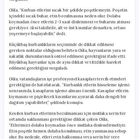
Güla, “Kurban etlerini sıcak bir şekilde poşetlemeyin. Poşetin
içindeki sıcak buhar, etin bozulmasına neden olur. Dolaba
koymadan önce etlerin 2-3 saat dinlenmesi ve buharını atması
gerekiyor. Aksi takdirde, alt ve üst kısımlar donarken, ortası
yeşermeye başlayabilir,” dedi.
Küçükbaş kurbanlıkların seçiminde de dikkat edilmesi
gereken noktalar olduğunu belirten Güla, hayvanların yara ve
sakatlık durumlarının kontrol edilmesi gerektiğini ifade etti.
Büyükbaş hayvanlar için de aynı dikkat ve titizlikle hareket
edilmesi gerektiğini vurguladı.
Güla, vatandaşların işe profesyonel kasapları tercih etmeleri
gerektiğini de hatırlatarak, “Kurbanlık etlerin hisseleme işlemi
sonrasında, kasapların işleme alması önemli. Kasaplar etlerin
kıymasını ve pişirilecek kısımlarını ayırarak daha dengeli bir
dağıtım yapabilirler,” şeklinde konuştu.
Kesilen kurban etlerinin bozulmaması için mutlaka serin bir
ortamda saklanması gerektiğine dikkat çeken Güla,
“Etlerimizi dolaba koymadan önce mutlaka dinlendirmeliyiz.
Etin poşetle hemen dolaba konulması, etin yanmasına sebep
olur. Bu nedenle, etleri evin balkonuna veya serin bir yere