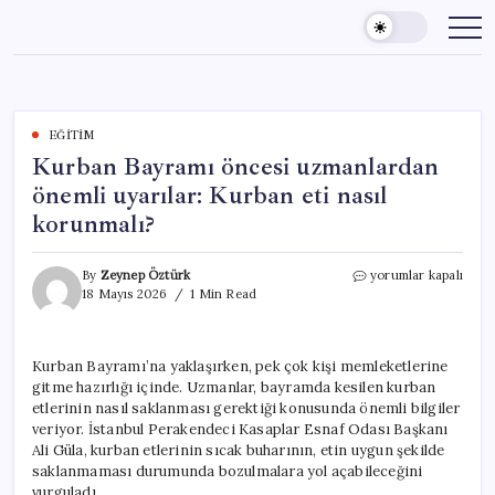
Skip
to
content
EĞITIM
Kurban Bayramı öncesi uzmanlardan
önemli uyarılar: Kurban eti nasıl
korunmalı?
Kurban
By
Zeynep Öztürk
yorumlar kapalı
Bayramı
18 Mayıs 2026
1 Min Read
öncesi
uzmanlardan
önemli
Kurban Bayramı’na yaklaşırken, pek çok kişi memleketlerine
uyarılar:
gitme hazırlığı içinde. Uzmanlar, bayramda kesilen kurban
Kurban
eti
etlerinin nasıl saklanması gerektiği konusunda önemli bilgiler
nasıl
veriyor. İstanbul Perakendeci Kasaplar Esnaf Odası Başkanı
korunmalı?
Ali Güla, kurban etlerinin sıcak buharının, etin uygun şekilde
için
saklanmaması durumunda bozulmalara yol açabileceğini
vurguladı.