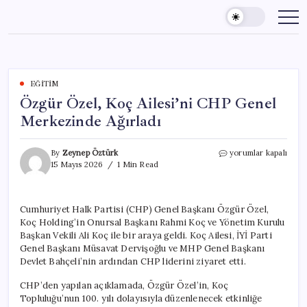
Skip
to
content
EĞITIM
Özgür Özel, Koç Ailesi’ni CHP Genel
Merkezinde Ağırladı
Özgür
By
Zeynep Öztürk
yorumlar kapalı
Özel,
15 Mayıs 2026
1 Min Read
Koç
Ailesi’ni
CHP
Cumhuriyet Halk Partisi (CHP) Genel Başkanı Özgür Özel,
Genel
Koç Holding’in Onursal Başkanı Rahmi Koç ve Yönetim Kurulu
Merkezinde
Ağırladı
Başkan Vekili Ali Koç ile bir araya geldi. Koç Ailesi, İYİ Parti
için
Genel Başkanı Müsavat Dervişoğlu ve MHP Genel Başkanı
Devlet Bahçeli’nin ardından CHP liderini ziyaret etti.
CHP’den yapılan açıklamada, Özgür Özel’in, Koç
Topluluğu’nun 100. yılı dolayısıyla düzenlenecek etkinliğe