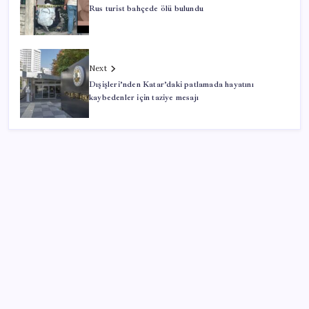
Rus turist bahçede ölü bulundu
Next
Dışişleri’nden Katar’daki patlamada hayatını
kaybedenler için taziye mesajı
SON YAZILAR
TBMM Adalet Komisyonu’nda ‘süreç yasası’