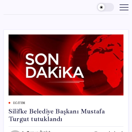
Skip
to
content
EĞITIM
Silifke Belediye Başkanı Mustafa
Turgut tutuklandı