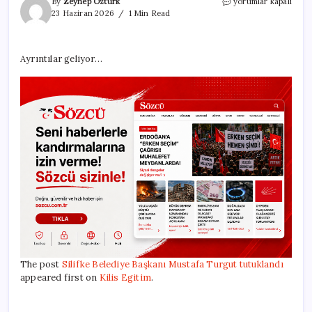
Silifke
By
Zeynep Öztürk
yorumlar kapalı
Belediye
23 Haziran 2026
1 Min Read
Başkanı
Mustafa
Turgut
Ayrıntılar geliyor…
tutuklandı
için
The post
Silifke Belediye Başkanı Mustafa Turgut tutuklandı
appeared first on
Kilis Egitim
.