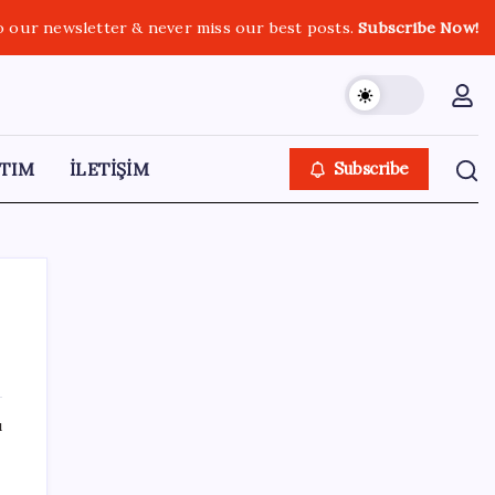
o our newsletter & never miss our best posts.
Subscribe Now!
TIM
İLETİŞİM
Subscribe
SON YAZILAR
ı
TBMM Adalet Komisyonu’nda ‘süreç yasası’
gerginliği: İzdiham yaşandı, ezilme tehlikesi