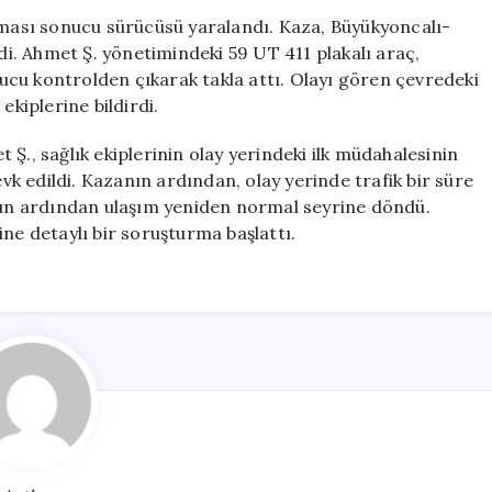
Takla
atması sonucu sürücüsü yaralandı. Kaza, Büyükyoncalı-
Attı,
. Ahmet Ş. yönetimindeki 59 UT 411 plakalı araç,
Sürücü
cu kontrolden çıkarak takla attı. Olayı gören çevredeki
Yaralandı
ekiplerine bildirdi.
için
Ş., sağlık ekiplerinin olay yerindeki ilk müdahalesinin
 edildi. Kazanın ardından, olay yerinde trafik bir süre
ının ardından ulaşım yeniden normal seyrine döndü.
ine detaylı bir soruşturma başlattı.