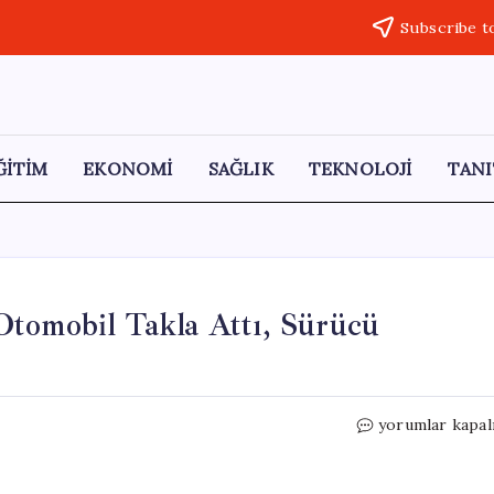
Subscribe t
ĞİTİM
EKONOMİ
SAĞLIK
TEKNOLOJİ
TANI
Otomobil Takla Attı, Sürücü
Tekirdağ’da
yorumlar kapal
Kontrolden
Çıkan
Otomobil