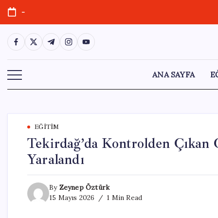
Skip
-
to
content
https://www.facebook.com/
https://twitter.com/
https://t.me/
https://www.instagram.com/
https://youtube.com/
ANA SAYFA
E
EĞITIM
Tekirdağ’da Kontrolden Çıkan 
Yaralandı
By
Zeynep Öztürk
15 Mayıs 2026
1 Min Read