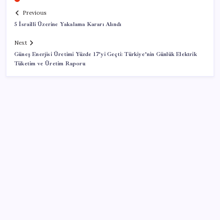
Previous
5 İsrailli Üzerine Yakalama Kararı Alındı
Next
Güneş Enerjisi Üretimi Yüzde 17’yi Geçti: Türkiye’nin Günlük Elektrik
Tüketim ve Üretim Raporu
SON YAZILAR
Kademeli – erken emeklilik kimleri kapsıyor?
Kademeli emeklilik Meclis’e geldi mi?