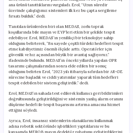
için
ana ürünü tanıttıklarını vurguladı. Erol, “Uzun süredir
üzerinde çalıştığımız sistemleri ilk kez bu çapta sergileme
fırsatı bulduk.” dedi.
Tanıtılan ürünlerden biri olan MEDAS, zorlu toprak
koşullarında bile mayın ve EYP’leri etkin bir şekilde tespit
edebiliyor. Erol, MEDAS’ın yenilikçi bir teknolojiye sahip
olduğunu belirterek, “Bu sayede çeşitli türdeki hedefleri tespit
etme kabiliyetimiz önemli ölçüde arttı. Operatörler için
güvenlik ve hız açısından büyük bir avantaj sağlıyoruz.”
ifadesinde bulundu. MEDAS’ın önceki yıllarda yapılan GPR
tasarımı çalışmalarından sonra elde edilen bir sonuç
olduğunu belirten Erol, “2023 yılı itibarıyla sıfırdan bir AR-GE
sürecine başladık ve ciddi yatırımlar yaparak tüm hedefleri
tespit edebilen bir sistem geliştirdik.” dedi.
Erol, MEDAS’ın sahada test edilerek kullanıcı geri bildirimleri
doğrultusunda geliştirildiğini ve sistemin yanlış alarm oranını
düşürme hedefi ile tespit başarısını artırma amacına hizmet
ettiğini söyledi.
Ayrıca, Erol, insansız sistemlerin olanaklarını kullanmak
adına robotik sektöründe işbirlikleri yaptıklarını ve bu
kapsamda MEROB mayın dedektör robotunu geliştirdiklerini