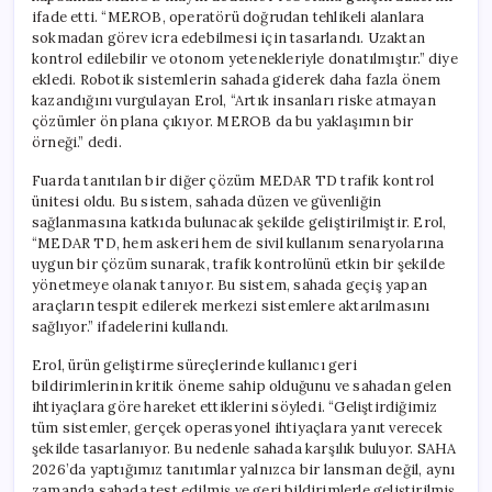
ifade etti. “MEROB, operatörü doğrudan tehlikeli alanlara
sokmadan görev icra edebilmesi için tasarlandı. Uzaktan
kontrol edilebilir ve otonom yetenekleriyle donatılmıştır.” diye
ekledi. Robotik sistemlerin sahada giderek daha fazla önem
kazandığını vurgulayan Erol, “Artık insanları riske atmayan
çözümler ön plana çıkıyor. MEROB da bu yaklaşımın bir
örneği.” dedi.
Fuarda tanıtılan bir diğer çözüm MEDAR TD trafik kontrol
ünitesi oldu. Bu sistem, sahada düzen ve güvenliğin
sağlanmasına katkıda bulunacak şekilde geliştirilmiştir. Erol,
“MEDAR TD, hem askeri hem de sivil kullanım senaryolarına
uygun bir çözüm sunarak, trafik kontrolünü etkin bir şekilde
yönetmeye olanak tanıyor. Bu sistem, sahada geçiş yapan
araçların tespit edilerek merkezi sistemlere aktarılmasını
sağlıyor.” ifadelerini kullandı.
Erol, ürün geliştirme süreçlerinde kullanıcı geri
bildirimlerinin kritik öneme sahip olduğunu ve sahadan gelen
ihtiyaçlara göre hareket ettiklerini söyledi. “Geliştirdiğimiz
tüm sistemler, gerçek operasyonel ihtiyaçlara yanıt verecek
şekilde tasarlanıyor. Bu nedenle sahada karşılık buluyor. SAHA
2026’da yaptığımız tanıtımlar yalnızca bir lansman değil, aynı
zamanda sahada test edilmiş ve geri bildirimlerle geliştirilmiş