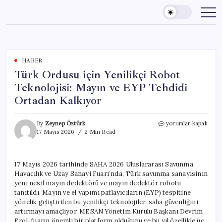
Skip
to
content
HABER
Türk Ordusu için Yenilikçi Robot
Teknolojisi: Mayın ve EYP Tehdidi
Ortadan Kalkıyor
Türk
By
Zeynep Öztürk
yorumlar kapalı
Ordusu
17 Mayıs 2026
2 Min Read
için
Yenilikçi
Robot
17 Mayıs 2026 tarihinde SAHA 2026 Uluslararası Savunma,
Teknolojisi:
Havacılık ve Uzay Sanayi Fuarı’nda, Türk savunma sanayisinin
Mayın
ve
yeni nesil mayın dedektörü ve mayın dedektör robotu
EYP
tanıtıldı. Mayın ve el yapımı patlayıcıların (EYP) tespitine
Tehdidi
yönelik geliştirilen bu yenilikçi teknolojiler, saha güvenliğini
Ortadan
artırmayı amaçlıyor. MESAN Yönetim Kurulu Başkanı Devrim
Kalkıyor
Erol, fuarın önemli bir platform olduğunu ve bu yıl özellikle üç