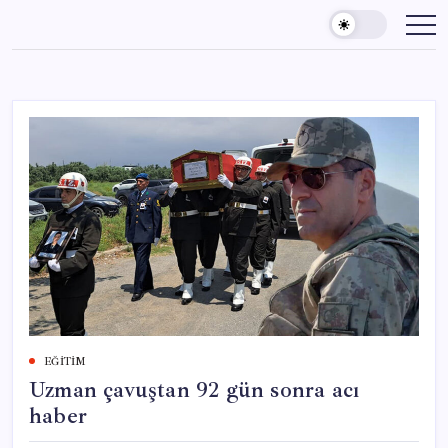
Skip
to
content
EĞITIM
Uzman çavuştan 92 gün sonra acı
haber