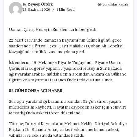
Uzman
By
Zeynep Öztürk
yorumlar kapalı
çavuştan
23 Haziran 2026
1 Min Read
92
gün
sonra
Uzman Çavuş Hüseyin Sür’den acı haber geldi.
acı
haber
22 Mart tarihinde Ramazan Bayramı’nın üçüncü günü, gece
için
saatlerinde Dörtyol ilçesi Çaylı Mahallesi Çoban Ali Köprüsü
Kavşağı’nda trafik kazası meydana geldi.
İskenderun 39. Mekanize Piyade Tugayı’nda Piyade Uzman
Çavuş olarak görev yapan 53 yaşındaki Hüseyin Sür, kazada
ağır yaralanarak ilk müdahalenin ardından Ankara’da Gülhane
Eğitim ve Araştırma Hastanesi’nde tedavi altına alındı.
92 GÜN SONRA ACI HABER
Sür, ağır yaralandığı kazanın ardından 92 gün süren yaşam
mücadelesini kaybetti. Hayatını kaybeden asker için Yeniyurt
Mezarlığı’nda askeri tören düzenlendi.
Törene; Dörtyol Kaymakamı Mehmet Keklik, Dörtyol Belediye
Başkanı Dr. Bahadır Amaç, askeri erkan, merhumun ailesi,
yakınları ve çok sayıda vatandaş katıldı.