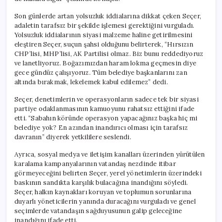
için
Son günlerde artan yolsuzluk iddialarına dikkat çeken Seçer,
adaletin tarafsız bir şekilde işlemesi gerektiğini vurguladı.
Yolsuzluk iddialarının siyasi malzeme haline getirilmesini
eleştiren Seçer, suçun şahsi olduğunu belirterek, “Hırsızın
CHP’lisi, MHP’lisi, AK Partilisi olmaz. Biz bunu reddediyoruz
ve lanetliyoruz. Boğazımızdan haram lokma geçmesin diye
gece gündüz çalışıyoruz. Tüm belediye başkanlarını zan
altında bırakmak, lekelemek kabul edilemez” dedi.
Seçer, denetimlerin ve operasyonların sadece tek bir siyasi
partiye odaklanmasının kamuoyunu rahatsız ettiğini ifade
etti. “Sabahın köründe operasyon yapacağınız başka hiç mi
belediye yok? En azından inandırıcı olması için tarafsız
davranın” diyerek yetkililere seslendi.
Ayrıca, sosyal medya ve iletişim kanalları üzerinden yürütülen
karalama kampanyalarının vatandaş nezdinde itibar
görmeyeceğini belirten Seçer, yerel yönetimlerin üzerindeki
baskının sandıkta karşılık bulacağına inandığını söyledi.
Seçer, halkın kaynakları koruyan ve toplumun sorunlarına
duyarlı yöneticilerin yanında duracağını vurguladı ve genel
seçimlerde vatandaşın sağduyusunun galip geleceğine
inandığını ifade etti.