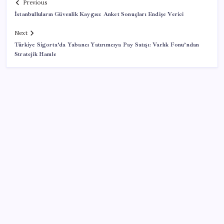
Previous
İstanbulluların Güvenlik Kaygısı: Anket Sonuçları Endişe Verici
Next
Türkiye Sigorta’da Yabancı Yatırımcıya Pay Satışı: Varlık Fonu’ndan
Stratejik Hamle
SON YAZILAR
Kademeli – erken emeklilik kimleri kapsıyor?
Kademeli emeklilik Meclis’e geldi mi?
9 milyon abonenin faturası kasım ayında ikiye