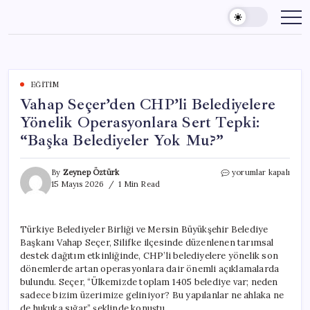
Skip
to
content
EĞITIM
Vahap Seçer’den CHP’li Belediyelere
Yönelik Operasyonlara Sert Tepki:
“Başka Belediyeler Yok Mu?”
Vahap
By
Zeynep Öztürk
yorumlar kapalı
Seçer’den
15 Mayıs 2026
1 Min Read
CHP’li
Belediyelere
Yönelik
Türkiye Belediyeler Birliği ve Mersin Büyükşehir Belediye
Operasyonlara
Başkanı Vahap Seçer, Silifke ilçesinde düzenlenen tarımsal
Sert
Tepki:
destek dağıtım etkinliğinde, CHP’li belediyelere yönelik son
“Başka
dönemlerde artan operasyonlara dair önemli açıklamalarda
Belediyeler
bulundu. Seçer, “Ülkemizde toplam 1405 belediye var; neden
Yok
sadece bizim üzerimize geliniyor? Bu yapılanlar ne ahlaka ne
Mu?”
de hukuka sığar” şeklinde konuştu.