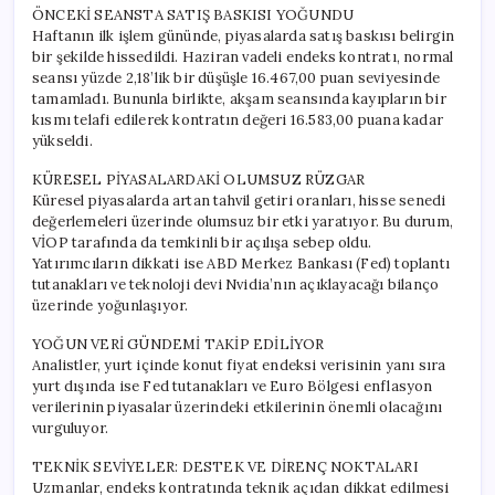
ÖNCEKİ SEANSTA SATIŞ BASKISI YOĞUNDU
Haftanın ilk işlem gününde, piyasalarda satış baskısı belirgin
bir şekilde hissedildi. Haziran vadeli endeks kontratı, normal
seansı yüzde 2,18’lik bir düşüşle 16.467,00 puan seviyesinde
tamamladı. Bununla birlikte, akşam seansında kayıpların bir
kısmı telafi edilerek kontratın değeri 16.583,00 puana kadar
yükseldi.
KÜRESEL PİYASALARDAKİ OLUMSUZ RÜZGAR
Küresel piyasalarda artan tahvil getiri oranları, hisse senedi
değerlemeleri üzerinde olumsuz bir etki yaratıyor. Bu durum,
VİOP tarafında da temkinli bir açılışa sebep oldu.
Yatırımcıların dikkati ise ABD Merkez Bankası (Fed) toplantı
tutanakları ve teknoloji devi Nvidia’nın açıklayacağı bilanço
üzerinde yoğunlaşıyor.
YOĞUN VERİ GÜNDEMİ TAKİP EDİLİYOR
Analistler, yurt içinde konut fiyat endeksi verisinin yanı sıra
yurt dışında ise Fed tutanakları ve Euro Bölgesi enflasyon
verilerinin piyasalar üzerindeki etkilerinin önemli olacağını
vurguluyor.
TEKNİK SEVİYELER: DESTEK VE DİRENÇ NOKTALARI
Uzmanlar, endeks kontratında teknik açıdan dikkat edilmesi