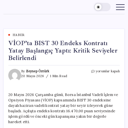
Skip
to
content
HABER
VİOP’ta BIST 30 Endeks Kontratı
Yatay Başlangıç Yaptı: Kritik Seviyeler
Belirlendi
VİOP’ta
By
Zeynep Öztürk
yorumlar kapalı
BIST
20 Mayıs 2026
1 Min Read
30
Endeks
Kontratı
20 Mayıs 2026 Çarşamba günü, Borsa İstanbul Vadeli İşlem ve
Yatay
Opsiyon Piyasası (VİOP) kapsamında BIST 30 endeksine
Başlangıç
Yaptı:
dayalı haziran vadeli kontrat yatay bir seyir izleyerek güne
Kritik
başladı. Açılışta endeks kontratı 16.470,00 puan seviyesinde
Seviyeler
işlem gördü ve önceki gün kapanışına yakın bir değerle
Belirlendi
hareket etti.
için