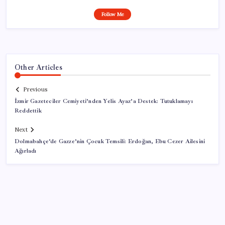
Follow Me
Other Articles
Previous
İzmir Gazeteciler Cemiyeti’nden Yelis Ayaz’a Destek: Tutuklamayı
Reddettik
Next
Dolmabahçe’de Gazze’nin Çocuk Temsili: Erdoğan, Ebu Cezer Ailesini
Ağırladı