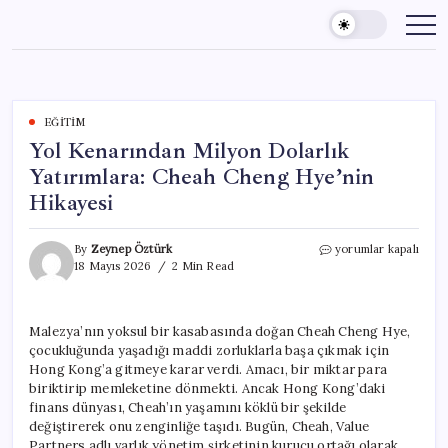
Skip
to
content
EĞITIM
Yol Kenarından Milyon Dolarlık
Yatırımlara: Cheah Cheng Hye’nin
Hikayesi
Yol
By
Zeynep Öztürk
yorumlar kapalı
Kenarından
18 Mayıs 2026
2 Min Read
Milyon
Dolarlık
Yatırımlara:
Malezya’nın yoksul bir kasabasında doğan Cheah Cheng Hye,
Cheah
çocukluğunda yaşadığı maddi zorluklarla başa çıkmak için
Cheng
Hye’nin
Hong Kong’a gitmeye karar verdi. Amacı, bir miktar para
Hikayesi
biriktirip memleketine dönmekti. Ancak Hong Kong’daki
için
finans dünyası, Cheah’ın yaşamını köklü bir şekilde
değiştirerek onu zenginliğe taşıdı. Bugün, Cheah, Value
Partners adlı varlık yönetim şirketinin kurucu ortağı olarak