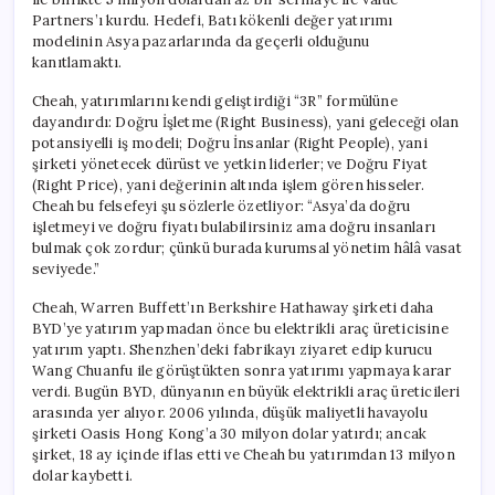
Partners’ı kurdu. Hedefi, Batı kökenli değer yatırımı
modelinin Asya pazarlarında da geçerli olduğunu
kanıtlamaktı.
Cheah, yatırımlarını kendi geliştirdiği “3R” formülüne
dayandırdı: Doğru İşletme (Right Business), yani geleceği olan
potansiyelli iş modeli; Doğru İnsanlar (Right People), yani
şirketi yönetecek dürüst ve yetkin liderler; ve Doğru Fiyat
(Right Price), yani değerinin altında işlem gören hisseler.
Cheah bu felsefeyi şu sözlerle özetliyor: “Asya’da doğru
işletmeyi ve doğru fiyatı bulabilirsiniz ama doğru insanları
bulmak çok zordur; çünkü burada kurumsal yönetim hâlâ vasat
seviyede.”
Cheah, Warren Buffett’ın Berkshire Hathaway şirketi daha
BYD’ye yatırım yapmadan önce bu elektrikli araç üreticisine
yatırım yaptı. Shenzhen’deki fabrikayı ziyaret edip kurucu
Wang Chuanfu ile görüştükten sonra yatırımı yapmaya karar
verdi. Bugün BYD, dünyanın en büyük elektrikli araç üreticileri
arasında yer alıyor. 2006 yılında, düşük maliyetli havayolu
şirketi Oasis Hong Kong’a 30 milyon dolar yatırdı; ancak
şirket, 18 ay içinde iflas etti ve Cheah bu yatırımdan 13 milyon
dolar kaybetti.