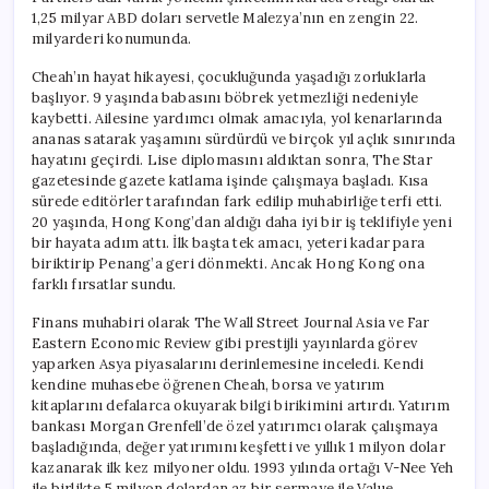
1,25 milyar ABD doları servetle Malezya’nın en zengin 22.
milyarderi konumunda.
Cheah’ın hayat hikayesi, çocukluğunda yaşadığı zorluklarla
başlıyor. 9 yaşında babasını böbrek yetmezliği nedeniyle
kaybetti. Ailesine yardımcı olmak amacıyla, yol kenarlarında
ananas satarak yaşamını sürdürdü ve birçok yıl açlık sınırında
hayatını geçirdi. Lise diplomasını aldıktan sonra, The Star
gazetesinde gazete katlama işinde çalışmaya başladı. Kısa
sürede editörler tarafından fark edilip muhabirliğe terfi etti.
20 yaşında, Hong Kong’dan aldığı daha iyi bir iş teklifiyle yeni
bir hayata adım attı. İlk başta tek amacı, yeteri kadar para
biriktirip Penang’a geri dönmekti. Ancak Hong Kong ona
farklı fırsatlar sundu.
Finans muhabiri olarak The Wall Street Journal Asia ve Far
Eastern Economic Review gibi prestijli yayınlarda görev
yaparken Asya piyasalarını derinlemesine inceledi. Kendi
kendine muhasebe öğrenen Cheah, borsa ve yatırım
kitaplarını defalarca okuyarak bilgi birikimini artırdı. Yatırım
bankası Morgan Grenfell’de özel yatırımcı olarak çalışmaya
başladığında, değer yatırımını keşfetti ve yıllık 1 milyon dolar
kazanarak ilk kez milyoner oldu. 1993 yılında ortağı V-Nee Yeh
ile birlikte 5 milyon dolardan az bir sermaye ile Value