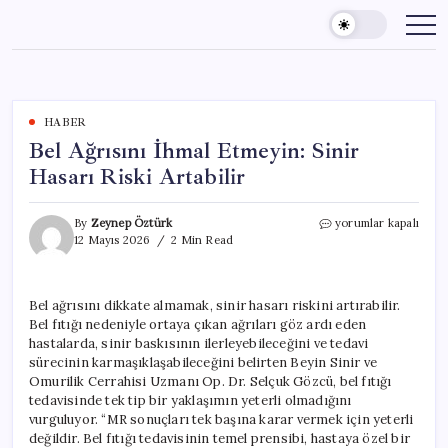
Skip
to
content
HABER
Bel Ağrısını İhmal Etmeyin: Sinir
Hasarı Riski Artabilir
Bel
By
Zeynep Öztürk
yorumlar kapalı
Ağrısını
12 Mayıs 2026
2 Min Read
İhmal
Etmeyin:
Sinir
Bel ağrısını dikkate almamak, sinir hasarı riskini artırabilir.
Hasarı
Bel fıtığı nedeniyle ortaya çıkan ağrıları göz ardı eden
Riski
Artabilir
hastalarda, sinir baskısının ilerleyebileceğini ve tedavi
için
sürecinin karmaşıklaşabileceğini belirten Beyin Sinir ve
Omurilik Cerrahisi Uzmanı Op. Dr. Selçuk Gözcü, bel fıtığı
tedavisinde tek tip bir yaklaşımın yeterli olmadığını
vurguluyor. “MR sonuçları tek başına karar vermek için yeterli
değildir. Bel fıtığı tedavisinin temel prensibi, hastaya özel bir