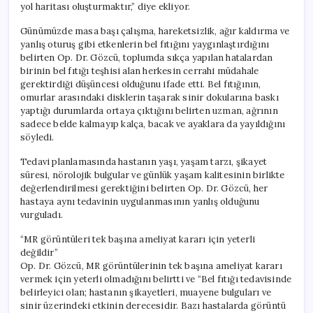
yol haritası oluşturmaktır,” diye ekliyor.
Günümüzde masa başı çalışma, hareketsizlik, ağır kaldırma ve
yanlış oturuş gibi etkenlerin bel fıtığını yaygınlaştırdığını
belirten Op. Dr. Gözcü, toplumda sıkça yapılan hatalardan
birinin bel fıtığı teşhisi alan herkesin cerrahi müdahale
gerektirdiği düşüncesi olduğunu ifade etti. Bel fıtığının,
omurlar arasındaki disklerin taşarak sinir dokularına baskı
yaptığı durumlarda ortaya çıktığını belirten uzman, ağrının
sadece belde kalmayıp kalça, bacak ve ayaklara da yayıldığını
söyledi.
Tedavi planlamasında hastanın yaşı, yaşam tarzı, şikayet
süresi, nörolojik bulgular ve günlük yaşam kalitesinin birlikte
değerlendirilmesi gerektiğini belirten Op. Dr. Gözcü, her
hastaya aynı tedavinin uygulanmasının yanlış olduğunu
vurguladı.
“MR görüntüleri tek başına ameliyat kararı için yeterli
değildir”
Op. Dr. Gözcü, MR görüntülerinin tek başına ameliyat kararı
vermek için yeterli olmadığını belirtti ve “Bel fıtığı tedavisinde
belirleyici olan; hastanın şikayetleri, muayene bulguları ve
sinir üzerindeki etkinin derecesidir. Bazı hastalarda görüntü