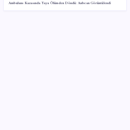
Ambulans Kazasında Yaya Ölümden Döndü: Anbean Görüntülendi
SON YAZILAR
Apple’ın alışık olmadığı tablo: iPhone 18 öncesi bellek
pazarlığı tersine döndü
Borsada 4 büyüklerin yarışı kızıştı: Yatırımcısına
kazandıran tek takım Beşiktaş
Köprülere talip olan Fransız şirket komşunun
elektriğini döşüyor
Erdoğan’dan AKP teşkilatına ‘süreç’ talimatı: ‘Genel