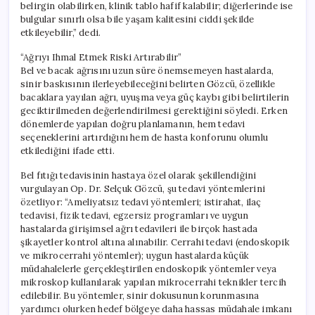
belirgin olabilirken, klinik tablo hafif kalabilir; diğerlerinde ise
bulgular sınırlı olsa bile yaşam kalitesini ciddi şekilde
etkileyebilir,” dedi.
“Ağrıyı Ihmal Etmek Riski Artırabilir”
Bel ve bacak ağrısını uzun süre önemsemeyen hastalarda,
sinir baskısının ilerleyebileceğini belirten Gözcü, özellikle
bacaklara yayılan ağrı, uyuşma veya güç kaybı gibi belirtilerin
geciktirilmeden değerlendirilmesi gerektiğini söyledi. Erken
dönemlerde yapılan doğru planlamanın, hem tedavi
seçeneklerini artırdığını hem de hasta konforunu olumlu
etkilediğini ifade etti.
Bel fıtığı tedavisinin hastaya özel olarak şekillendiğini
vurgulayan Op. Dr. Selçuk Gözcü, şu tedavi yöntemlerini
özetliyor: “Ameliyatsız tedavi yöntemleri; istirahat, ilaç
tedavisi, fizik tedavi, egzersiz programları ve uygun
hastalarda girişimsel ağrı tedavileri ile birçok hastada
şikayetler kontrol altına alınabilir. Cerrahi tedavi (endoskopik
ve mikrocerrahi yöntemler); uygun hastalarda küçük
müdahalelerle gerçekleştirilen endoskopik yöntemler veya
mikroskop kullanılarak yapılan mikrocerrahi teknikler tercih
edilebilir. Bu yöntemler, sinir dokusunun korunmasına
yardımcı olurken hedef bölgeye daha hassas müdahale imkanı