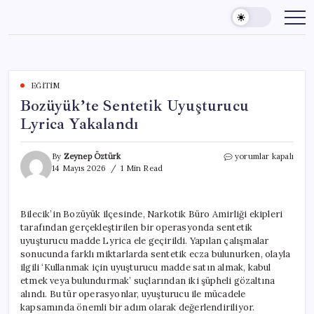
Skip
to
content
EĞITIM
Bozüyük’te Sentetik Uyuşturucu
Lyrica Yakalandı
Bozüyük’te
By
Zeynep Öztürk
yorumlar kapalı
Sentetik
14 Mayıs 2026
1 Min Read
Uyuşturucu
Lyrica
Yakalandı
Bilecik’in Bozüyük ilçesinde, Narkotik Büro Amirliği ekipleri
için
tarafından gerçekleştirilen bir operasyonda sentetik
uyuşturucu madde Lyrica ele geçirildi. Yapılan çalışmalar
sonucunda farklı miktarlarda sentetik ecza bulunurken, olayla
ilgili ‘Kullanmak için uyuşturucu madde satın almak, kabul
etmek veya bulundurmak’ suçlarından iki şüpheli gözaltına
alındı. Bu tür operasyonlar, uyuşturucu ile mücadele
kapsamında önemli bir adım olarak değerlendiriliyor.