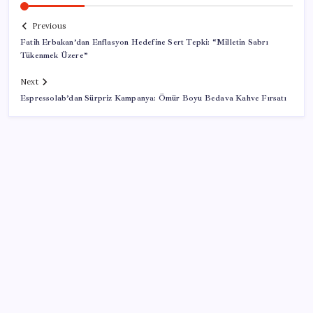
Previous
Fatih Erbakan’dan Enflasyon Hedefine Sert Tepki: “Milletin Sabrı
Tükenmek Üzere”
Next
Espressolab’dan Sürpriz Kampanya: Ömür Boyu Bedava Kahve Fırsatı
SON YAZILAR
TBMM Adalet Komisyonu’nda ‘süreç yasası’
gerginliği: İzdiham yaşandı, ezilme tehlikesi