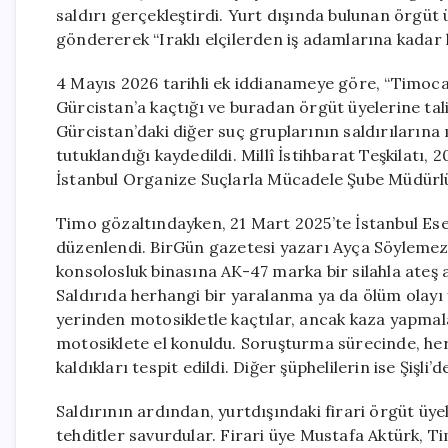
saldırı gerçekleştirdi. Yurt dışında bulunan örgüt 
göndererek “Iraklı elçilerden iş adamlarına kadar 
4 Mayıs 2026 tarihli ek iddianameye göre, “Timoca
Gürcistan’a kaçtığı ve buradan örgüt üyelerine tal
Gürcistan’daki diğer suç gruplarının saldırıların
tutuklandığı kaydedildi. Millî İstihbarat Teşkilatı, 
İstanbul Organize Suçlarla Mücadele Şube Müdürl
Timo gözaltındayken, 21 Mart 2025’te İstanbul Esen
düzenlendi. BirGün gazetesi yazarı Ayça Söylemez’i
konsolosluk binasına AK-47 marka bir silahla ateş a
Saldırıda herhangi bir yaralanma ya da ölüm olayı 
yerinden motosikletle kaçtılar, ancak kaza yapmalar
motosiklete el konuldu. Soruşturma sürecinde, her ik
kaldıkları tespit edildi. Diğer şüphelilerin ise Şişl
Saldırının ardından, yurtdışındaki firari örgüt ü
tehditler savurdular. Firari üye Mustafa Aktürk, T