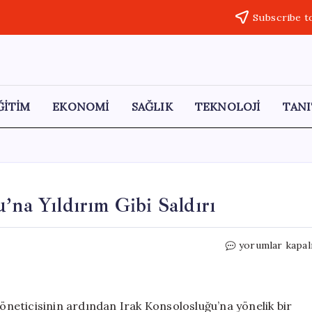
Subscribe t
ĞİTİM
EKONOMİ
SAĞLIK
TEKNOLOJİ
TANI
’na Yıldırım Gibi Saldırı
Daltonlar’dan
yorumlar kapal
Irak
Konsolosluğu’n
Yıldırım
Gibi
yöneticisinin ardından Irak Konsolosluğu’na yönelik bir