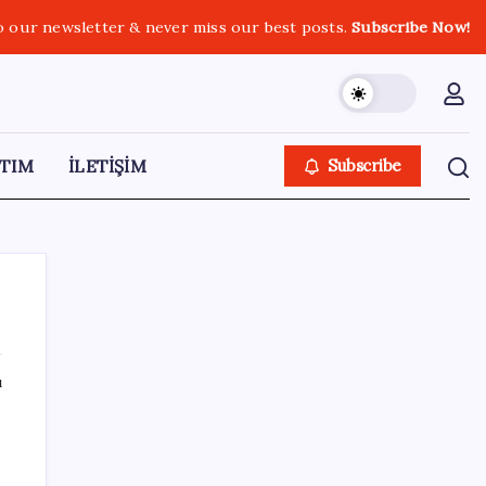
o our newsletter & never miss our best posts.
Subscribe Now!
TIM
İLETİŞİM
Subscribe
ı
SON YAZILAR
a
Banksy’nin Sanatı Vergi Mükelleflerine 150
Bin Sterline Mal Oldu