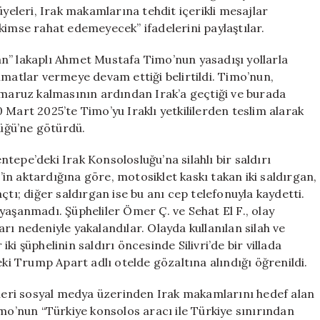
Saldırı
üyeleri, Irak makamlarına tehdit içerikli mesajlar
için
kimse rahat edemeyecek” ifadelerini paylaştılar.
n” lakaplı Ahmet Mustafa Timo’nun yasadışı yollarla
imatlar vermeye devam ettiği belirtildi. Timo’nun,
a maruz kalmasının ardından Irak’a geçtiği ve burada
20 Mart 2025’te Timo’yu Iraklı yetkililerden teslim alarak
üğü’ne götürdü.
tepe’deki Irak Konsolosluğu’na silahlı bir saldırı
n aktardığına göre, motosiklet kaskı takan iki saldırgan,
çtı; diğer saldırgan ise bu anı cep telefonuyla kaydetti.
yaşanmadı. Şüpheliler Ömer Ç. ve Sehat El F., olay
ı nedeniyle yakalandılar. Olayda kullanılan silah ve
i şüphelinin saldırı öncesinde Silivri’de bir villada
i’deki Trump Apart adlı otelde gözaltına alındığı öğrenildi.
yeleri sosyal medya üzerinden Irak makamlarını hedef alan
imo’nun “Türkiye konsolos aracı ile Türkiye sınırından