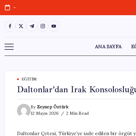
Skip
-
to
content
https://www.facebook.com/
https://twitter.com/
https://t.me/
https://www.instagram.com/
https://youtube.com/
ANA SAYFA
E
EĞITIM
Daltonlar’dan Irak Konsolosluğu
By
Zeynep Öztürk
12 Mayıs 2026
2 Min Read
Daltonlar Çetesi, Türkiye’ye iade edilen bir örgüt 