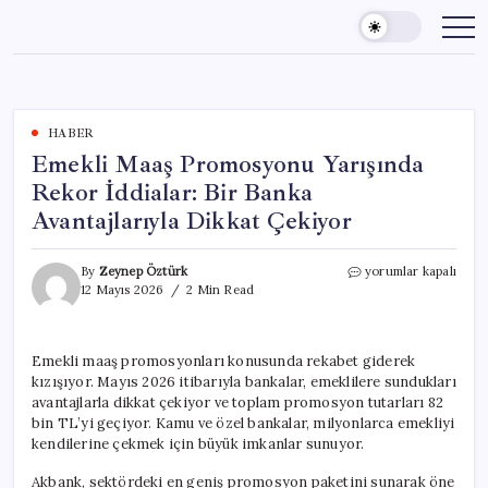
Skip
to
content
HABER
Emekli Maaş Promosyonu Yarışında
Rekor İddialar: Bir Banka
Avantajlarıyla Dikkat Çekiyor
Emekli
By
Zeynep Öztürk
yorumlar kapalı
Maaş
12 Mayıs 2026
2 Min Read
Promosyonu
Yarışında
Rekor
Emekli maaş promosyonları konusunda rekabet giderek
İddialar:
kızışıyor. Mayıs 2026 itibarıyla bankalar, emeklilere sundukları
Bir
Banka
avantajlarla dikkat çekiyor ve toplam promosyon tutarları 82
Avantajlarıyla
bin TL’yi geçiyor. Kamu ve özel bankalar, milyonlarca emekliyi
Dikkat
kendilerine çekmek için büyük imkanlar sunuyor.
Çekiyor
için
Akbank, sektördeki en geniş promosyon paketini sunarak öne