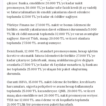
çıkıyor. Banka, emeklilere 20.000 TL’ye kadar nakit
promosyon, 50.000 TL’ye kadar sıfır faizli kredi (6 ay vadeli)
ve fatura talimatları ile emekli yakınlarını davet edenlere
toplamda 12.500 TL’ye kadar ek ödüller sağlıyor.
Türkiye Finans ise 27.000 TL nakit ve bonus ödemesi ile
birlikte, emekli yakınlarının davet edilmesi durumunda 5.000
TL’lik ek ödül sunarak toplamda 32.000 TL’ye varan avantajlar
sağlıyor. Kuveyt Türk, maaşı 20.000 TL ve üzeri olanlara
toplamda 27.500 TL avantaj sunuyor.
DenizBank, 12.000 TL standart promosyonunu, hesap işletim
ücreti ve otomatik fatura ödemeleri ile birlikte 27.000 TL’ye
kadar çıkarıyor. Şekerbank, maaş aralıklarına göre değişen
oranlarla 27.500 TL’ye kadar ek faydalar sunarken, İş Bankası
ise toplamda 25.000 TL’ye ulaşan bir paket oluşturmuş
durumda.
Garanti BBVA, 15.000 TL nakit ödeme ile birlikte, kredi kartı
harcamaları, sigorta poliçeleri ve avans hesap kullanımıyla
toplamda 25.000 TL kazandırıyor. QNB, 20.000 TL ve üzeri
maaş alan emeklilere net 20.000 TL nakit promosyon veriyor.
TEB ise 12.000 TL ana ödeme ve ek koşullarla toplamda
21.000 TL’lik bir promosyon paketi hazırladı.