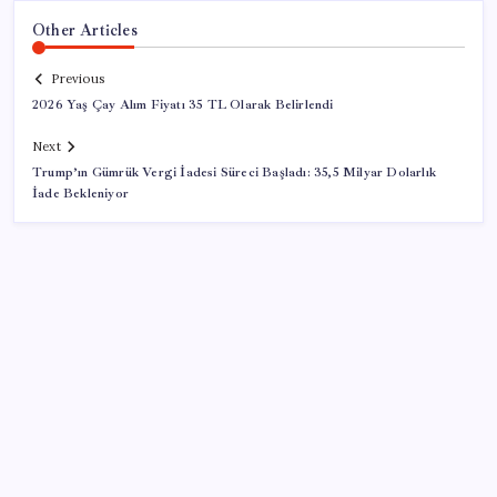
Other Articles
Previous
2026 Yaş Çay Alım Fiyatı 35 TL Olarak Belirlendi
Next
Trump’ın Gümrük Vergi İadesi Süreci Başladı: 35,5 Milyar Dolarlık
İade Bekleniyor
SON YAZILAR
TBMM Adalet Komisyonu’nda ‘süreç yasası’