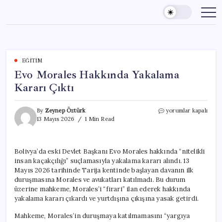
Skip
to
content
EĞITIM
Evo Morales Hakkında Yakalama
Kararı Çıktı
Evo
By
Zeynep Öztürk
yorumlar kapalı
Morales
13 Mayıs 2026
1 Min Read
Hakkında
Yakalama
Kararı
Bolivya’da eski Devlet Başkanı Evo Morales hakkında “nitelikli
Çıktı
insan kaçakçılığı” suçlamasıyla yakalama kararı alındı. 13
için
Mayıs 2026 tarihinde Tarija kentinde başlayan davanın ilk
duruşmasına Morales ve avukatları katılmadı. Bu durum
üzerine mahkeme, Morales’i “firari” ilan ederek hakkında
yakalama kararı çıkardı ve yurtdışına çıkışına yasak getirdi.
Mahkeme, Morales’in duruşmaya katılmamasını “yargıya