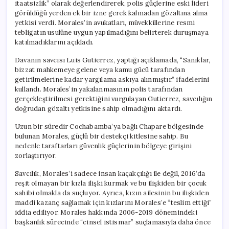
itaatsizlik” olarak değerlendirerek, polis güçlerine eski lideri
görüldüğü yerden ek bir izne gerek kalmadan gözaltına alma
yetkisi verdi. Morales’in avukatları, müvekkillerine resmi
tebligatın usulüne uygun yapılmadığını belirterek duruşmaya
katılmadıklarını açıkladı.
Davanın savcısı Luis Gutierrez, yaptığı açıklamada, “Sanıklar,
bizzat mahkemeye gelene veya kamu gücü tarafından
getirilmelerine kadar yargılama askıya alınmıştır.” ifadelerini
kullandı. Morales’in yakalanmasının polis tarafından
gerçekleştirilmesi gerektiğini vurgulayan Gutierrez, savcılığın
doğrudan gözaltı yetkisine sahip olmadığını aktardı.
Uzun bir süredir Cochabamba’ya bağlı Chapare bölgesinde
bulunan Morales, güçlü bir destekçi kitlesine sahip. Bu
nedenle taraftarları güvenlik güçlerinin bölgeye girişini
zorlaştırıyor.
Savcılık, Morales’i sadece insan kaçakçılığı ile değil, 2016’da
reşit olmayan bir kızla ilişki kurmak ve bu ilişkiden bir çocuk
sahibi olmakla da suçluyor. Ayrıca, kızın ailesinin bu ilişkiden
maddi kazanç sağlamak için kızlarını Morales’e “teslim ettiği”
iddia ediliyor. Morales hakkında 2006-2019 dönemindeki
başkanlık sürecinde “cinsel istismar” suçlamasıyla daha önce