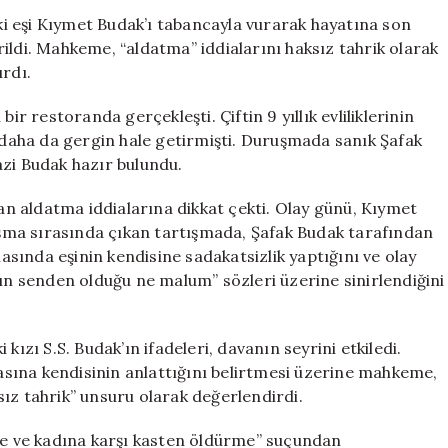
Eşini
i eşi Kıymet Budak’ı tabancayla vurarak hayatına son
Öldüren
ildi. Mahkeme, “aldatma” iddialarını haksız tahrik olarak
Şafak
ırdı.
Budak’a
Haksız
ir restoranda gerçekleşti. Çiftin 9 yıllık evliliklerinin
Tahrik
aha da gergin hale getirmişti. Duruşmada sanık Şafak
İndirimi
azi Budak hazır bulundu.
için
n aldatma iddialarına dikkat çekti. Olay günü, Kıymet
nuşma sırasında çıkan tartışmada, Şafak Budak tarafından
masında eşinin kendisine sadakatsizlik yaptığını ve olay
rın senden olduğu ne malum” sözleri üzerine sinirlendiğini
kızı S.S. Budak’ın ifadeleri, davanın seyrini etkiledi.
basına kendisinin anlattığını belirtmesi üzerine mahkeme,
ız tahrik” unsuru olarak değerlendirdi.
eşe ve kadına karşı kasten öldürme” suçundan