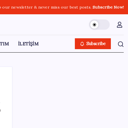
o our newsletter & never miss our best posts.
Subscribe Now!
TIM
İLETİŞİM
Subscribe
SON YAZILAR
ı
Kademeli – erken emeklilik kimleri
kapsıyor? Kademeli emeklilik Meclis’e geldi