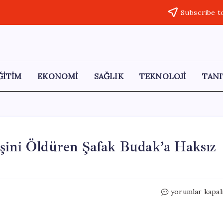
Subscribe t
ĞİTİM
EKONOMİ
SAĞLIK
TEKNOLOJİ
TANI
Eşini Öldüren Şafak Budak’a Haksız
Kadın
yorumlar kapal
Cinayetlerine
Son
Yok: