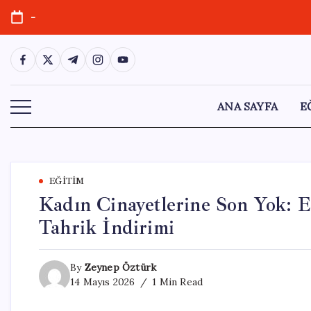
Skip
-
to
content
https://www.facebook.com/
https://twitter.com/
https://t.me/
https://www.instagram.com/
https://youtube.com/
ANA SAYFA
E
EĞITIM
Kadın Cinayetlerine Son Yok: 
Tahrik İndirimi
By
Zeynep Öztürk
14 Mayıs 2026
1 Min Read