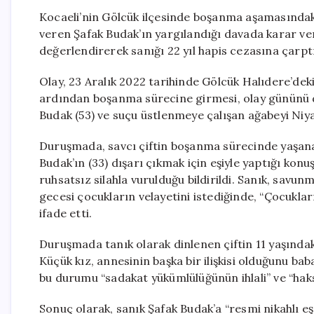
Kocaeli’nin Gölcük ilçesinde boşanma aşamasındak
veren Şafak Budak’ın yargılandığı davada karar ver
değerlendirerek sanığı 22 yıl hapis cezasına çarpt
Olay, 23 Aralık 2022 tarihinde Gölcük Halıdere’deki b
ardından boşanma sürecine girmesi, olay gününü d
Budak (53) ve suçu üstlenmeye çalışan ağabeyi Niy
Duruşmada, savcı çiftin boşanma sürecinde yaşana
Budak’ın (33) dışarı çıkmak için eşiyle yaptığı ko
ruhsatsız silahla vurulduğu bildirildi. Sanık, savun
gecesi çocukların velayetini istediğinde, “Çocukla
ifade etti.
Duruşmada tanık olarak dinlenen çiftin 11 yaşındaki 
Küçük kız, annesinin başka bir ilişkisi olduğunu ba
bu durumu “sadakat yükümlülüğünün ihlali” ve “haks
Sonuç olarak, sanık Şafak Budak’a “resmi nikahlı 