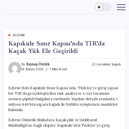
Skip
to
content
EĞITIM
Kapıkule Sınır Kapısı’nda TIR’da
Kaçak Yük Ele Geçirildi
Kapıkule
By
Zeynep Öztürk
yorumlar kapalı
Sınır
14 Mayıs 2026
1 Min Read
Kapısı’nda
TIR’da
Kaçak
Edirne’deki Kapıkule Sınır Kapısı’nda, Türkiye’ye giriş yapan
Yük
bir TIR’da gerçekleştirilen risk analizi ve x-ray taraması
Ele
Geçirildi
sonucu şüpheli bulgulara rastlandı. Yapılan detaylı aramada, 1
için
milyon 440 bin sigara kağıdı ile birlikte uyuşturucu maddeler
bulundu.
Edirne Gümrük Muhafaza Kaçakçılık ve İstihbarat
Müdürlüğü’ne bağlı ekipler, Kapıkule’den Türkiye’ye giriş