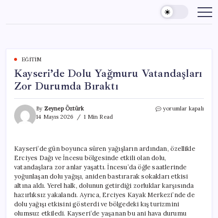
Skip
to
content
EĞITIM
Kayseri’de Dolu Yağmuru Vatandaşları
Zor Durumda Bıraktı
Kayseri’de
By
Zeynep Öztürk
yorumlar kapalı
Dolu
14 Mayıs 2026
1 Min Read
Yağmuru
Vatandaşları
Zor
Kayseri’de gün boyunca süren yağışların ardından, özellikle
Durumda
Erciyes Dağı ve İncesu bölgesinde etkili olan dolu,
Bıraktı
için
vatandaşlara zor anlar yaşattı. İncesu’da öğle saatlerinde
yoğunlaşan dolu yağışı, aniden bastırarak sokakları etkisi
altına aldı. Yerel halk, dolunun getirdiği zorluklar karşısında
hazırlıksız yakalandı. Ayrıca, Erciyes Kayak Merkezi’nde de
dolu yağışı etkisini gösterdi ve bölgedeki kış turizmini
olumsuz etkiledi. Kayseri’de yaşanan bu ani hava durumu