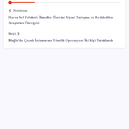
Previous
Havza Sel Felaketi: İhmaller Üzerine Siyasi Tartışma ve Reddedilen
Araştırma Önergesi
Next
Muğla’da Çocuk İstismarına Yönelik Operasyon: İki Kişi Tutuklandı
SON YAZILAR
Beklenen veri geldi: Altın uçuşa geçti
Apple’ın alışık olmadığı tablo: iPhone 18 öncesi bellek