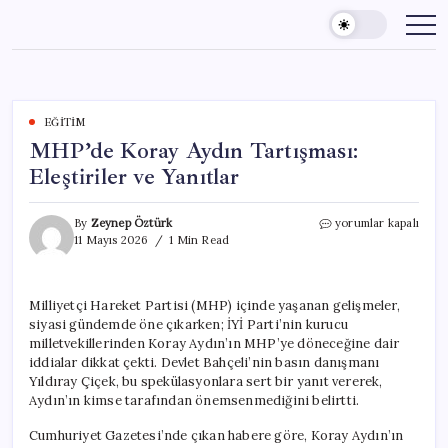
Skip
to
content
EĞITIM
MHP’de Koray Aydın Tartışması:
Eleştiriler ve Yanıtlar
MHP’de
By
Zeynep Öztürk
yorumlar kapalı
Koray
11 Mayıs 2026
1 Min Read
Aydın
Tartışması:
Eleştiriler
Milliyetçi Hareket Partisi (MHP) içinde yaşanan gelişmeler,
ve
siyasi gündemde öne çıkarken; İYİ Parti’nin kurucu
Yanıtlar
için
milletvekillerinden Koray Aydın’ın MHP’ye döneceğine dair
iddialar dikkat çekti. Devlet Bahçeli’nin basın danışmanı
Yıldıray Çiçek, bu spekülasyonlara sert bir yanıt vererek,
Aydın’ın kimse tarafından önemsenmediğini belirtti.
Cumhuriyet Gazetesi’nde çıkan habere göre, Koray Aydın’ın