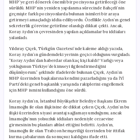
MHP’ye geri dönerek önemli bir pozisyona getirileceği öne
sürüldü. MHP’nin yeniden yapılanma sürecinde Bahçeli’nin
geçmişte farklı pozisyonlarda bulunan isimleri bir araya
getirmeyi amaçladığı iddia ediliyordu. Özellikle Aydın’ın genel
sekreterlik görevine getirilme olasılığı dikkat çekti. Ancak,
Koray Aydın’ın çevresinden yapılan açıklamalar bu iddiaları
yalanladı.
Yıldıray Çiçek, Türkgün Gazetesi’nde kaleme aldığı yazıda,
Koray Aydın’ın gündemdeki yerinin geçici olduğunu vurguladı.
“Koray Aydın’dan haberdar olan kaç kişi kaldı? Varlığı veya
yokluğunun Türkiye’de kimseyi ilgilendirmediğini
düşünüyorum.” şeklinde ifadelerde bulunan Çiçek, Aydın’ın
MHP üzerinden başkalarına kendini pazarladığını ya da İYİ
Parti’deki genel başkanlık yarışında rakiplerini engellemek
için MHP ismini kullandığını öne sürdü.
Koray Aydın’ın, İstanbul Büyükşehir Belediye Başkanı Ekrem
İmamoğlu ile olan ilişkisine de dikkat çeken Çiçek, Aydın’ın bu
ilişki üzerinden siyasi avantaj sağlamayı umduğunu, ancak
İmamoğlu’nun yolsuzluk iddiaları nedeniyle cezaevine
girmesinin bu planları altüst ettiğini belirtti. Aydın’ın,
İmamoğlu ile olan Trabzon hemşeriliği üzerinden bir ittifak
kurma çabalarının da sonuçsuz kaldığını ifade etti.