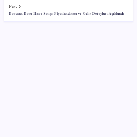
Next
Borusan Boru Hisse Satışı: Fiyatlandırma ve Gelir Detayları Açıklandı
SON YAZILAR
Kademeli – erken emeklilik kimleri kapsıyor?
Kademeli emeklilik Meclis’e geldi mi?
9 milyon abonenin faturası kasım ayında ikiye
katlanacak
Otomatik vitesli araçlardaki ‘B’ harfini bilmeyen çok:
Aslında çok önemli bir görevi var