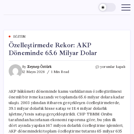
Skip
to
content
EĞITIM
Özelleştirmede Rekor: AKP
Döneminde 65.6 Milyar Dolar
Özelleştirmede
By
Zeynep Öztürk
yorumlar kapalı
Rekor:
12 Mayıs 2026
1 Min Read
AKP
Döneminde
65.6
AKP hükümeti döneminde kamu varlıklarının özelleştirilmesi
Milyar
önemli bir ivme kazandı ve toplamda 65.6 milyar dolara kadar
Dolar
için
ulaştı. 2003 yılından itibaren gerçekleşen özelleştirmelerde,
39.1 milyar dolarlık hisse satışı ve 18.4 milyar dolarlık
işletme/tesis satışı gerçekleştirildi. CHP TBMM Grubu
tarafından hazırlanan ekonomi raporuna göre, bu yılın ilk
dört ayında yapılan 167 milyon dolarlık özelleştirme işlemleri,
AKP dönemindeki toplam özelleştirme tutarını 65 milyar 635