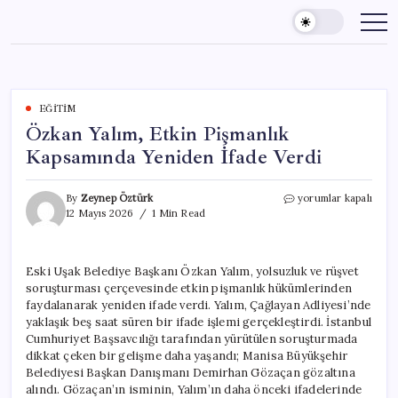
Skip
to
content
EĞITIM
Özkan Yalım, Etkin Pişmanlık
Kapsamında Yeniden İfade Verdi
Özkan
By
Zeynep Öztürk
yorumlar kapalı
Yalım,
12 Mayıs 2026
1 Min Read
Etkin
Pişmanlık
Kapsamında
Eski Uşak Belediye Başkanı Özkan Yalım, yolsuzluk ve rüşvet
Yeniden
soruşturması çerçevesinde etkin pişmanlık hükümlerinden
İfade
Verdi
faydalanarak yeniden ifade verdi. Yalım, Çağlayan Adliyesi’nde
için
yaklaşık beş saat süren bir ifade işlemi gerçekleştirdi. İstanbul
Cumhuriyet Başsavcılığı tarafından yürütülen soruşturmada
dikkat çeken bir gelişme daha yaşandı; Manisa Büyükşehir
Belediyesi Başkan Danışmanı Demirhan Gözaçan gözaltına
alındı. Gözaçan’ın isminin, Yalım’ın daha önceki ifadelerinde