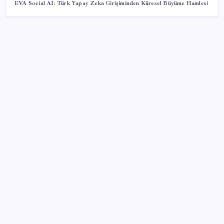
EVA Social AI: Türk Yapay Zeka Girişiminden Küresel Büyüme Hamlesi
SON YAZILAR
‘Uzay’a ayrılan AR-GE bütçesi 10 yılda 107 kat arttı
Parayla sebze alamayacağız
Airbnb, ürün geliştirme süreçlerinde yapay zekayı
kullanıyor
TBMM Adalet Komisyonu’nda ‘süreç yasası’
gerginliği: İzdiham yaşandı, ezilme tehlikesi
geçirdiler!