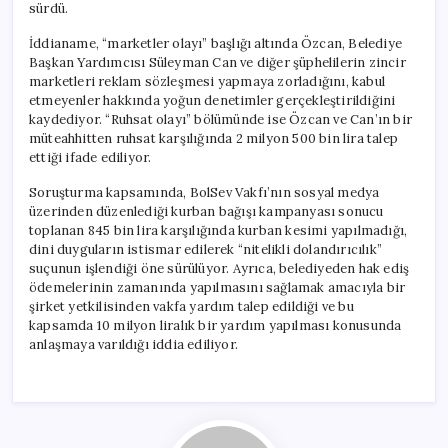
sürdü.
İddianame, “marketler olayı” başlığı altında Özcan, Belediye
Başkan Yardımcısı Süleyman Can ve diğer şüphelilerin zincir
marketleri reklam sözleşmesi yapmaya zorladığını, kabul
etmeyenler hakkında yoğun denetimler gerçekleştirildiğini
kaydediyor. “Ruhsat olayı” bölümünde ise Özcan ve Can’ın bir
müteahhitten ruhsat karşılığında 2 milyon 500 bin lira talep
ettiği ifade ediliyor.
Soruşturma kapsamında, BolSev Vakfı’nın sosyal medya
üzerinden düzenlediği kurban bağışı kampanyası sonucu
toplanan 845 bin lira karşılığında kurban kesimi yapılmadığı,
dini duyguların istismar edilerek “nitelikli dolandırıcılık”
suçunun işlendiği öne sürülüyor. Ayrıca, belediyeden hak ediş
ödemelerinin zamanında yapılmasını sağlamak amacıyla bir
şirket yetkilisinden vakfa yardım talep edildiği ve bu
kapsamda 10 milyon liralık bir yardım yapılması konusunda
anlaşmaya varıldığı iddia ediliyor.