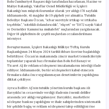
Bolu Cumhuriyet Başsavcılığı tarafından hazırlanan, Hazine ve
Maliye Bakanlığı, Vakıflar Genel Müdürlüğü ve İçişleri
Bakanlığı’nın müşteki kurumlar olarak yer aldığı 178 sayfalık
iddianamede, 41 mağdur ile 19 şüpheli yer almakta. Tutuklu
Belediye Başkanı Özcan, “icbar suretiyle irtikap ve irtikaba
teşebbüs”, “nitelikli dolandırıcılık”, “rüşvet” ve “5072 sayılı Vakıf
ve Dernekler Kanunu’na muhalefet” suçlarından yargılanacak.
Diğer 18 şüphelinin de çeşitli suçlardan cezalandırılması
isteniyor.
Soruşturmanın, İçişleri Bakanlığı Mülkiye Teftiş Kurulu
Başkanlığının 24 Mayıs 2024 tarihli ihbarı üzerine başlatıldığı
belirtiliyor. Özcan’ın makamında zincir market temsilcileriyle
toplantılar yaparak bazı firmalardan Bolu Bel Sanayi ve
Ticaret AŞ ile reklam sözleşmesi imzalamalarını istediği ifade
ediliyor. İddianamede, bu tür sözleşmeleri kabul etmeyen
firmalara daha önce uygulanmayan denetimlerin yapıldığına
dikkat çekiliyor.
Ayrıca BolSev AŞ’nin tutuklu yönetim kurulu başkanı Ali
Sarıyıldız’ın cezaevinde verdiği ifadenin önemli deliller
arasında yer aldığı vurgulanıyor. Sarıyıldız, marketlere
sözleşme baskısı yapıldığını ve ihale sahiplerinden sistematik
bir şekilde bağış ve reklam sözleşmesi talep edildiğini öne