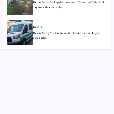
Beyaz Saray’ın kapıları aralandı: Trump çiftinin özel
hayatına dair detaylar
Next
Beyaz Saray’da huzursuzluk: Trump’ın özel hayatı
açığa çıktı
SON YAZILAR
Erdoğan’dan AKP teşkilatına ‘süreç’ talimatı: ‘Genel