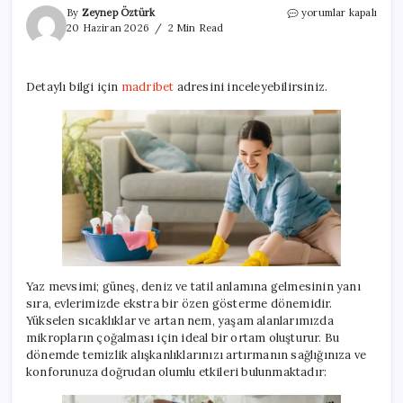
Yaz
By
Zeynep Öztürk
yorumlar kapalı
Aylarında
20 Haziran 2026
2 Min Read
Evinizde
Düzenli
Temizlik
Detaylı bilgi için
madribet
adresini inceleyebilirsiniz.
Yapmanın
5
Avantajı
için
Yaz mevsimi; güneş, deniz ve tatil anlamına gelmesinin yanı
sıra, evlerimizde ekstra bir özen gösterme dönemidir.
Yükselen sıcaklıklar ve artan nem, yaşam alanlarımızda
mikropların çoğalması için ideal bir ortam oluşturur. Bu
dönemde temizlik alışkanlıklarınızı artırmanın sağlığınıza ve
konforunuza doğrudan olumlu etkileri bulunmaktadır: