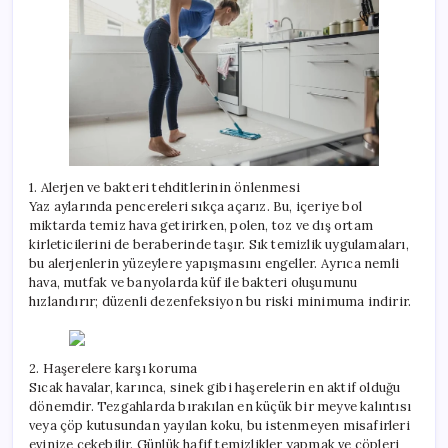
1. Alerjen ve bakteri tehditlerinin önlenmesi
Yaz aylarında pencereleri sıkça açarız. Bu, içeriye bol
miktarda temiz hava getirirken, polen, toz ve dış ortam
kirleticilerini de beraberinde taşır. Sık temizlik uygulamaları,
bu alerjenlerin yüzeylere yapışmasını engeller. Ayrıca nemli
hava, mutfak ve banyolarda küf ile bakteri oluşumunu
hızlandırır; düzenli dezenfeksiyon bu riski minimuma indirir.
2. Haşerelere karşı koruma
Sıcak havalar, karınca, sinek gibi haşerelerin en aktif olduğu
dönemdir. Tezgahlarda bırakılan en küçük bir meyve kalıntısı
veya çöp kutusundan yayılan koku, bu istenmeyen misafirleri
evinize çekebilir. Günlük hafif temizlikler yapmak ve çöpleri