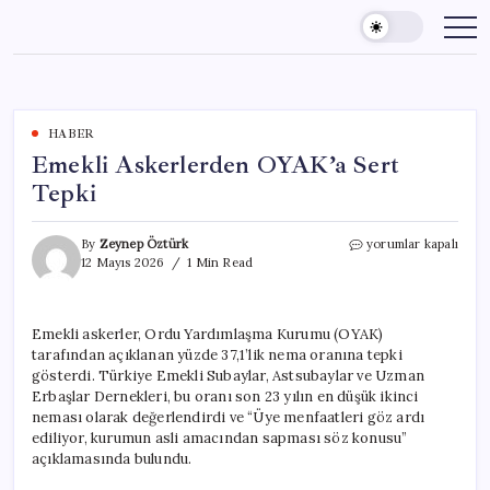
Skip
to
content
HABER
Emekli Askerlerden OYAK’a Sert
Tepki
Emekli
By
Zeynep Öztürk
yorumlar kapalı
Askerlerden
12 Mayıs 2026
1 Min Read
OYAK’a
Sert
Tepki
Emekli askerler, Ordu Yardımlaşma Kurumu (OYAK)
için
tarafından açıklanan yüzde 37,1’lik nema oranına tepki
gösterdi. Türkiye Emekli Subaylar, Astsubaylar ve Uzman
Erbaşlar Dernekleri, bu oranı son 23 yılın en düşük ikinci
neması olarak değerlendirdi ve “Üye menfaatleri göz ardı
ediliyor, kurumun asli amacından sapması söz konusu”
açıklamasında bulundu.