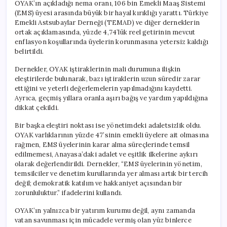
OYAK’ın açıkladığı nema oranı, 106 bin Emekli Maaş Sistemi
(EMS) üyesi arasında büyük bir hayal kırıklığı yarattı. Türkiye
Emekli Astsubaylar Derneği (TEMAD) ve diğer derneklerin
ortak açıklamasında, yüzde 4,74’lük reel getirinin mevcut
enflasyon koşullarında üyelerin korunmasına yetersiz kaldığı
belirtildi.
Dernekler, OYAK iştiraklerinin mali durumuna ilişkin
eleştirilerde bulunarak, bazı iştiraklerin uzun süredir zarar
ettiğini ve yeterli değerlemelerin yapılmadığını kaydetti.
Ayrıca, geçmiş yıllara oranla aşırı bağış ve yardım yapıldığına
dikkat çekildi.
Bir başka eleştiri noktası ise yönetimdeki adaletsizlik oldu.
OYAK varlıklarının yüzde 47’sinin emekli üyelere ait olmasına
rağmen, EMS üyelerinin karar alma süreçlerinde temsil
edilmemesi, Anayasa’daki adalet ve eşitlik ilkelerine aykırı
olarak değerlendirildi. Dernekler, “EMS üyelerinin yönetim,
temsilciler ve denetim kurullarında yer alması artık bir tercih
değil; demokratik katılım ve hakkaniyet açısından bir
zorunluluktur.” ifadelerini kullandı.
OYAK’ın yalnızca bir yatırım kurumu değil, aynı zamanda
vatan savunması için mücadele vermiş olan yüz binlerce