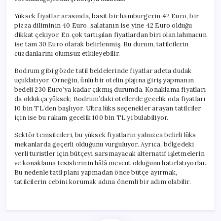
Yüksek fiyatlar arasında, basit bir hamburgerin 42 Euro, bir
pizza diliminin 40 Euro, salatanın ise yine 42 Euro olduğu
dikkat çekiyor. En çok tartışılan fiyatlardan biri olan lahmacun
ise tam 30 Euro olarak belirlenmiş. Bu durum, tatilcilerin
cüzdanlarını olumsuz etkileyebilir.
Bodrum gibi gözde tatil beldelerinde fiyatlar adeta dudak
uçuklatıyor. Örneğin, ünlü bir otelin plajına giriş yapmanın
bedeli 230 Euro’ya kadar çıkmış durumda. Konaklama fiyatları
da oldukça yüksek; Bodrum’daki otellerde gecelik oda fiyatları
10 bin TL’den başlıyor. Ultra lüks seçenekler arayan tatilciler
için ise bu rakam gecelik 100 bin TL’yi bulabiliyor.
Sektör temsilcileri, bu yüksek fiyatların yalnızca belirli lüks
mekanlarda geçerli olduğunu vurguluyor. Ayrıca, bölgedeki
yerli turistler için bütçeyi sarsmayacak alternatif işletmelerin
ve konaklama tesislerinin hâlâ mevcut olduğunu hatırlatıyorlar.
Bu nedenle tatil planı yapmadan önce bütçe ayırmak,
tatilcilerin cebini korumak adına önemli bir adım olabilir.