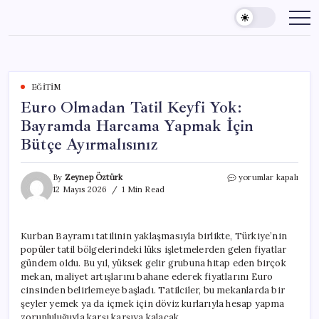
Skip
to
content
EĞITIM
Euro Olmadan Tatil Keyfi Yok:
Bayramda Harcama Yapmak İçin
Bütçe Ayırmalısınız
Euro
By
Zeynep Öztürk
yorumlar kapalı
Olmadan
12 Mayıs 2026
1 Min Read
Tatil
Keyfi
Yok:
Kurban Bayramı tatilinin yaklaşmasıyla birlikte, Türkiye’nin
Bayramda
popüler tatil bölgelerindeki lüks işletmelerden gelen fiyatlar
Harcama
Yapmak
gündem oldu. Bu yıl, yüksek gelir grubuna hitap eden birçok
İçin
mekan, maliyet artışlarını bahane ederek fiyatlarını Euro
Bütçe
cinsinden belirlemeye başladı. Tatilciler, bu mekanlarda bir
Ayırmalısınız
şeyler yemek ya da içmek için döviz kurlarıyla hesap yapma
için
zorunluluğuyla karşı karşıya kalacak.