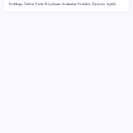
Yedikapı Tabiat Parkı Heyelanın Ardından Yeniden Ziyarete Açıldı
SON YAZILAR
‘Uzay’a ayrılan AR-GE bütçesi 10 yılda 107 kat arttı
Parayla sebze alamayacağız
Airbnb, ürün geliştirme süreçlerinde yapay zekayı
kullanıyor
TBMM Adalet Komisyonu’nda ‘süreç yasası’
gerginliği: İzdiham yaşandı, ezilme tehlikesi
geçirdiler!