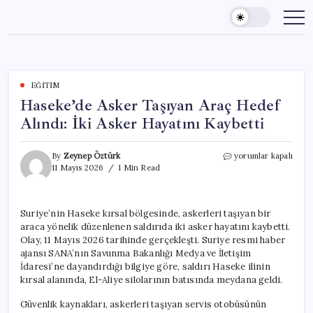
Skip
to
content
EĞITIM
Haseke’de Asker Taşıyan Araç Hedef
Alındı: İki Asker Hayatını Kaybetti
Haseke’de
By
Zeynep Öztürk
yorumlar kapalı
Asker
11 Mayıs 2026
1 Min Read
Taşıyan
Araç
Hedef
Suriye’nin Haseke kırsal bölgesinde, askerleri taşıyan bir
Alındı:
araca yönelik düzenlenen saldırıda iki asker hayatını kaybetti.
İki
Asker
Olay, 11 Mayıs 2026 tarihinde gerçekleşti. Suriye resmi haber
Hayatını
ajansı SANA’nın Savunma Bakanlığı Medya ve İletişim
Kaybetti
İdaresi’ne dayandırdığı bilgiye göre, saldırı Haseke ilinin
için
kırsal alanında, El-Aliye silolarının batısında meydana geldi.
Güvenlik kaynakları, askerleri taşıyan servis otobüsünün