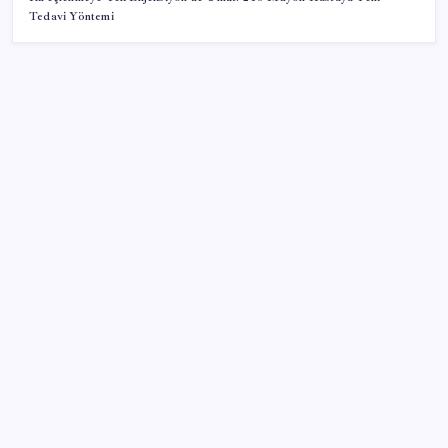
Tedavi Yöntemi
SON YAZILAR
‘Uzay’a ayrılan AR-GE bütçesi 10 yılda 107 kat arttı
Parayla sebze alamayacağız
Airbnb, ürün geliştirme süreçlerinde yapay zekayı
kullanıyor
TBMM Adalet Komisyonu’nda ‘süreç yasası’
gerginliği: İzdiham yaşandı, ezilme tehlikesi
geçirdiler!