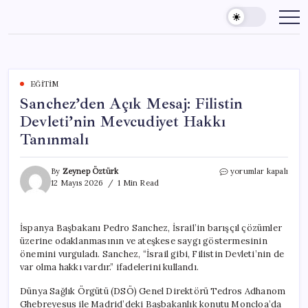
Skip
to
content
EĞITIM
Sanchez’den Açık Mesaj: Filistin
Devleti’nin Mevcudiyet Hakkı
Tanınmalı
Sanchez’den
By
Zeynep Öztürk
yorumlar kapalı
Açık
12 Mayıs 2026
1 Min Read
Mesaj:
Filistin
Devleti’nin
İspanya Başbakanı Pedro Sanchez, İsrail’in barışçıl çözümler
Mevcudiyet
üzerine odaklanmasının ve ateşkese saygı göstermesinin
Hakkı
Tanınmalı
önemini vurguladı. Sanchez, “İsrail gibi, Filistin Devleti’nin de
için
var olma hakkı vardır.” ifadelerini kullandı.
Dünya Sağlık Örgütü (DSÖ) Genel Direktörü Tedros Adhanom
Ghebreyesus ile Madrid’deki Başbakanlık konutu Moncloa’da