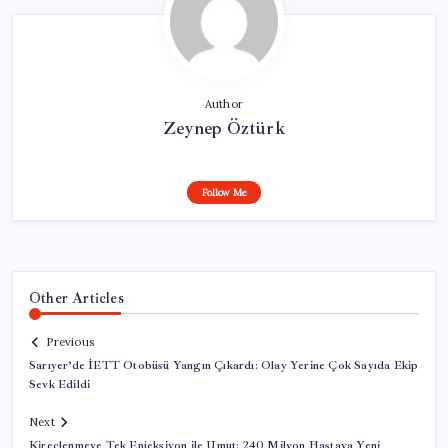
Author
Zeynep Öztürk
Follow Me
Other Articles
Previous
Sarıyer’de İETT Otobüsü Yangın Çıkardı: Olay Yerine Çok Sayıda Ekip
Sevk Edildi
Next
Kireçlenmeye Tek Enjeksiyon ile Umut: 240 Milyon Hastaya Yeni