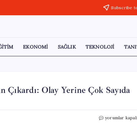
Subscribe t
ĞİTİM
EKONOMİ
SAĞLIK
TEKNOLOJİ
TANI
n Çıkardı: Olay Yerine Çok Sayıda
Sarıyer’de
yorumlar kapal
İETT
Otobüsü
Yangın