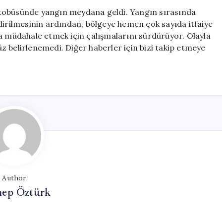
Çıkardı:
otobüsünde yangın meydana geldi. Yangın sırasında
Olay
bildirilmesinin ardından, bölgeye hemen çok sayıda itfaiye
Yerine
gına müdahale etmek için çalışmalarını sürdürüyor. Olayla
Çok
nüz belirlenemedi. Diğer haberler için bizi takip etmeye
Sayıda
Ekip
Sevk
Edildi
için
Author
nep Öztürk