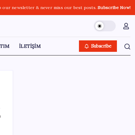
o our newsletter & never miss our best posts.
Subscribe Now!
TIM
İLETİŞİM
Subscribe
SON YAZILAR
ı
Kademeli – erken emeklilik kimleri
kapsıyor? Kademeli emeklilik Meclis’e geldi