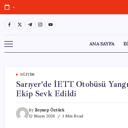
Skip
-
to
content
https://www.facebook.com/
https://twitter.com/
https://t.me/
https://www.instagram.com/
https://youtube.com/
ANA SAYFA
E
EĞITIM
Sarıyer’de İETT Otobüsü Yangı
Ekip Sevk Edildi
By
Zeynep Öztürk
12 Mayıs 2026
1 Min Read